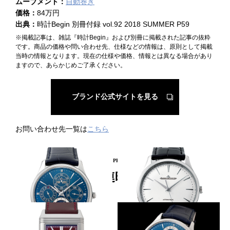
ムーブメント：
自動巻き
価格：
84万円
出典：
時計Begin 別冊付録 vol.92 2018 SUMMER P59
※掲載記事は、雑誌『時計Begin』および別冊に掲載された記事の抜粋
です。商品の価格や問い合わせ先、仕様などの情報は、原則として掲載
当時の情報となります。現在の仕様や価格、情報とは異なる場合があり
ますので、あらかじめご了承ください。
ブランド公式サイトを見る
お問い合わせ先一覧は
こちら
PICKUP PRODUCT
関連時計
ベースムーブも進化型
細部を精査し更なる進化
JAEGER-LECOULTRE
JAEGER-LECOULTRE
マスター・ウルトラスリム・パ
マスター・ウルトラスリム・デ