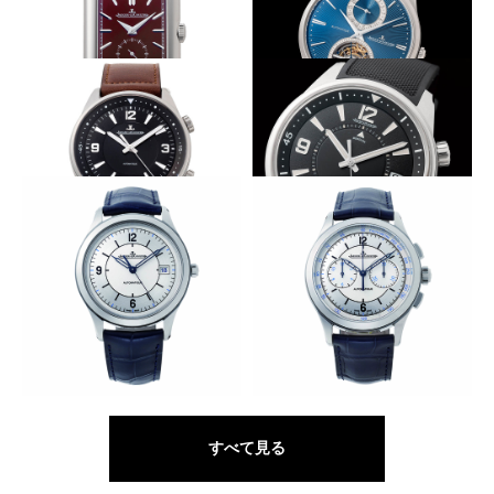
ーペチュアル エナメル
イト
モードな深い赤
工芸的な美しさと高精度とが両立
JAEGER-LECOULTRE
JAEGER-LECOULTRE
レベルソ・トリビュート・スモ
マスター・ウルトラスリム・ト
ールセコンド
ゥールビヨン エナメル
上質なシンプルに装う
ゴングの音色で時の訪れを知らせる
JAEGER-LECOULTRE
JAEGER-LECOULTRE
ジャガー・ルクルト ポラリ
ジャガー・ルクルト ポラリ
ス・オートマティック
ス・メモボックス
ヴィンテージを宿す中3針
高性能＆高級自社クロノ
JAEGER-LECOULTRE
JAEGER-LECOULTRE
マスター・コントロール・デイ
マスター・コントロール・クロ
ト
ノグラフ
すべて見る