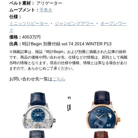
ベルト素材：
アリゲーター
ムーブメント：
手巻き
仕様：
ミニッツリピーター
ジャンピングアワー
オープンワー
ク
価格：
4053万円
出典：
時計Begin 別冊付録 vol.74 2014 WINTER P13
※掲載記事は、雑誌『時計Begin』および別冊に掲載された記事の抜粋
です。商品の価格や問い合わせ先、仕様などの情報は、原則として掲載
当時の情報となります。現在の仕様や価格、情報とは異なる場合があり
ますので、あらかじめご了承ください。
お問い合わせ先一覧は
こちら
PICKUP PRODUCT
関連時計
最終進化形のトゥールビヨン
RG×ブルーで華やかさを増す
GLASHÜTTE ORIGINAL
GLASHÜTTE ORIGINAL