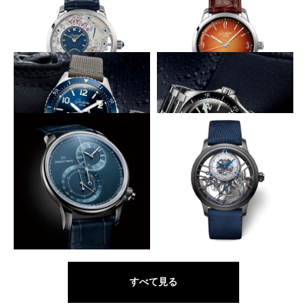
セネタ・クロノメーター・トゥ
パノマティック ルナ
ールビヨン リミテッド・エデ
ィション
穴石と青ネジを花に見立てる
燃えるようなオレンジグラデ
GLASHÜTTE ORIGINAL
GLASHÜTTE ORIGINAL
パノインバース・リミテッド・
シックスティーズ・アニュアル
エディション
エディション
ドイツの工業規格DINおよびISO準拠
ドイツの工業規格DINおよびISO準拠
GLASHÜTTE ORIGINAL
GLASHÜTTE ORIGINAL
SeaQ パノラマデイト
SeaQ パノラマデイト
ムーブメントを30度傾け設置
硬質素材で包むスケルトン
JAQUET DROZ
JAQUET DROZ
グラン・セコンド オフセンタ
グラン・セコンド スケルトン
ー クロノグラフ ブルー
セラミック
すべて見る