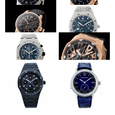
70時間駆動の新型ムーブ搭載
文字盤煌めく複雑時計
AUDEMARS PIGUET
AUDEMARS PIGUET
CODE 11.59 バイ オーデマ ピ
CODE 11.59 バイ オーデマ ピ
ゲ オートマティック
ゲ パーペチュアルカレンダー
一体型フライバック
薄さの限界に挑む
AUDEMARS PIGUET
AUDEMARS PIGUET
CODE 11.59 バイ オーデマ ピ
ロイヤル オーク RD♯2
ゲ クロノグラフ
初代オフショア復刻
八角形ベゼルをオープンワーク
AUDEMARS PIGUET
AUDEMARS PIGUET
ロイヤル オーク オフショア ク
ロイヤル オーク オフショア ト
ロノグラフ
ゥールビヨン・クロノグラフ
切削で得るシャープな造形
朗々と鐘の音を響かせる
AUDEMARS PIGUET
AUDEMARS PIGUET
ロイヤル オーク パーペチュア
ジュール オーデマ ミニッツリ
ル カレンダー
ピーター・スーパーソヌリ