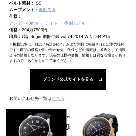
ベルト素材：
SS
ムーブメント：
自動巻き
仕様：
アンダー40mm
デイト
復刻モデル
価格：
204万7500円
出典：
時計Begin 別冊付録 vol.74 2014 WINTER P15
※掲載記事は、雑誌『時計Begin』および別冊に掲載された記事の抜粋
です。商品の価格や問い合わせ先、仕様などの情報は、原則として掲載
当時の情報となります。現在の仕様や価格、情報とは異なる場合があり
ますので、あらかじめご了承ください。
ブランド公式サイトを見る
お問い合わせ先一覧は
こちら
PICKUP PRODUCT
関連時計