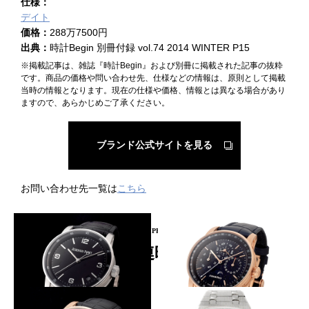
仕様：
デイト
価格：
288万7500円
出典：
時計Begin 別冊付録 vol.74 2014 WINTER P15
※掲載記事は、雑誌『時計Begin』および別冊に掲載された記事の抜粋
です。商品の価格や問い合わせ先、仕様などの情報は、原則として掲載
当時の情報となります。現在の仕様や価格、情報とは異なる場合があり
ますので、あらかじめご了承ください。
ブランド公式サイトを見る
お問い合わせ先一覧は
こちら
PICKUP PRODUCT
関連時計
70時間駆動の新型ムーブ搭載
文字盤煌めく複雑時計