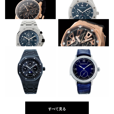
AUDEMARS PIGUET
AUDEMARS PIGUET
CODE 11.59 バイ オーデマ ピ
CODE 11.59 バイ オーデマ ピ
ゲ オートマティック
ゲ パーペチュアルカレンダー
一体型フライバック
薄さの限界に挑む
AUDEMARS PIGUET
AUDEMARS PIGUET
CODE 11.59 バイ オーデマ ピ
ロイヤル オーク RD♯2
ゲ クロノグラフ
初代オフショア復刻
八角形ベゼルをオープンワーク
AUDEMARS PIGUET
AUDEMARS PIGUET
ロイヤル オーク オフショア ク
ロイヤル オーク オフショア ト
ロノグラフ
ゥールビヨン・クロノグラフ
切削で得るシャープな造形
朗々と鐘の音を響かせる
AUDEMARS PIGUET
AUDEMARS PIGUET
ロイヤル オーク パーペチュア
ジュール オーデマ ミニッツリ
ル カレンダー
ピーター・スーパーソヌリ
すべて見る