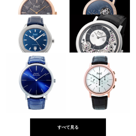
PIAGET
PIAGET
アルティプラノ
ピアジェ ポロ
極薄メテオライト
リズミカルな斜めオフセット
PIAGET
PIAGET
アルティプラノ
アルティプラノ
オールブルーの「S」
表に部品を露わにし究極の薄さに
PIAGET
PIAGET
ピアジェ ポロ S
「アルティプラノ アルティメ
ート・オートマティック」
910P
スリムな十字が浮かぶ懐かしの意匠
アルティプラノのミニマルを継承
PIAGET
PIAGET
アルティプラノ
ピアジェ アルティプラノ クロ
ノグラフ
すべて見る