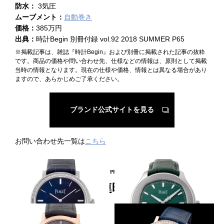
防水：
3気圧
ムーブメント：
自動巻き
価格：
385万円
出典：
時計Begin 別冊付録 vol.92 2018 SUMMER P65
※掲載記事は、雑誌『時計Begin』および別冊に掲載された記事の抜粋
です。商品の価格や問い合わせ先、仕様などの情報は、原則として掲載
当時の情報となります。現在の仕様や価格、情報とは異なる場合があり
ますので、あらかじめご了承ください。
ブランド公式サイトを見る
お問い合わせ先一覧は
こちら
PICKUP PRODUCT
関連時計
シリーズ初バゲット
緑に映える横ストライプ