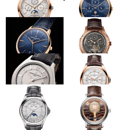
初のＰＧブレス仕様
パーペに初のブルー
VACHERON CONSTANTIN
VACHERON CONSTANTIN
オーヴァーシーズ・エクストラ
パトリモニー・エクストラフラ
フラット・パーペチュアルカレ
ット・パーペチュアルカレンダ
ンダー
ー
光を受けて変化する青のニュアンス
1点製作の超複雑時計
VACHERON CONSTANTIN
VACHERON CONSTANTIN
パトリモニー・オートマティッ
レ・キャビノティエ・グラン
ク
ド・コンプリケーション・クロ
コダイル
ヴァシュロン流デイリーウォッチ
レイアウトにも凝る3つの付加機能
VACHERON CONSTANTIN
VACHERON CONSTANTIN
フィフティーシックス・オート
フィフティーシックス・デイ／
マティック
デイト
伝統的機構を備えたフラッグシップ
気球上部の左右の窓で時と分とを数
機
字で表示