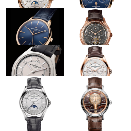
初のＰＧブレス仕様
パーペに初のブルー
VACHERON CONSTANTIN
VACHERON CONSTANTIN
オーヴァーシーズ・エクストラ
パトリモニー・エクストラフラ
フラット・パーペチュアルカレ
ット・パーペチュアルカレンダ
ンダー
ー
光を受けて変化する青のニュアンス
1点製作の超複雑時計
VACHERON CONSTANTIN
VACHERON CONSTANTIN
パトリモニー・オートマティッ
レ・キャビノティエ・グラン
ク
ド・コンプリケーション・クロ
コダイル
ヴァシュロン流デイリーウォッチ
レイアウトにも凝る3つの付加機能
VACHERON CONSTANTIN
VACHERON CONSTANTIN
フィフティーシックス・オート
フィフティーシックス・デイ／
マティック
デイト
伝統的機構を備えたフラッグシップ
気球上部の左右の窓で時と分とを数
機
字で表示
VACHERON CONSTANTIN
VACHERON CONSTANTIN
フィフティーシックス・コンプ
メティエ・ダール・レ・アエロ