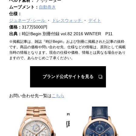
ベルト素材：
アリゲーター
ムーブメント：
自動巻き
仕様：
ジュネーブ･シール
ドレスウォッチ
デイト
価格：
317万5000円
出典：
時計Begin 別冊付録 vol.82 2016 WINTER P11
※掲載記事は、雑誌『時計Begin』および別冊に掲載された記事の抜粋
です。商品の価格や問い合わせ先、仕様などの情報は、原則として掲載
当時の情報となります。現在の仕様や価格、情報とは異なる場合があり
ますので、あらかじめご了承ください。
ブランド公式サイトを見る
お問い合わせ先一覧は
こちら
PICKUP PRODUCT
関連時計