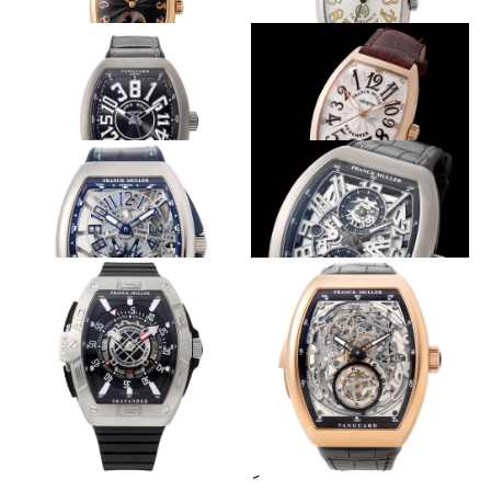
初代トノウの形を再現
生誕25周年記念モデル
FRANCK MULLER
FRANCK MULLER
トノウ カーベックス グランギ
カサブランカ 25th アニバーサ
シェ
リー
大型針が豪快にジャンプ
過ぎ去った時間の大切さを想う
FRANCK MULLER
FRANCK MULLER
ヴァンガード クレイジー アワ
トノウ カーベックス リメンバ
ーズ
ー
清涼な透明感とブルー
マスターバンカー初のスケルトン
FRANCK MULLER
FRANCK MULLER
ヴァンガード ヨッティング グ
ヴァンガード マスターバンカ
ラビティ スケルトン
ー スケルトン
海に連れて行けるトノウ型
パーツが積層する構造美の極み
FRANCK MULLER
FRANCK MULLER
スカファンダー
ヴァンガード トゥールビヨン
ミニッツリピーター スケルト
ン