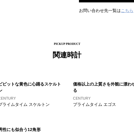
お問い合わせ先一覧は
こちら
PICKUP PRODUCT
関連時計
ビビットな黄色に心踊るスケルト
価格以上の上質さを外観に漂わ
ン
る
CENTURY
CENTURY
プライムタイム スケルトン
プライムタイム エゴス
男性にも似合う12角形