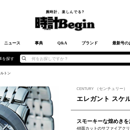
腕時計、楽しんでる?
ニュース
事典
Q&A
ブランド
最新号の
事を探す
何をお探しですか？
ケルトン
（センチュリー）
CENTURY
エレガント スケ
スモーキーな煌めきを
48面カットのサファイアク