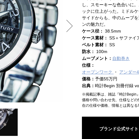
し、スモーキーな色合いに。
ックに仕上がった。ミドルケ
サイドからも、中のムーブを
ンの魅力だ。
ケース径：
38.5mm
ケース素材：
SS＋サファイ
ベルト素材：
SS
防水：
100m
ムーブメント：
自動巻き
仕様：
オープンワーク
アンダー4
価格：
予価55万円
出典：
時計Begin 別冊付録 vol
※掲載記事は、雑誌『時計Begi
価格や問い合わせ先、仕様などの
在の仕様や価格、情報とは異なる
ブランド公式サイト