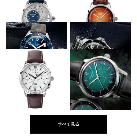
ールビヨン リミテッド・エデ
ィション
穴石と青ネジを花に見立てる
燃えるようなオレンジグラデ
GLASHÜTTE ORIGINAL
GLASHÜTTE ORIGINAL
パノインバース・リミテッド・
シックスティーズ・アニュアル
エディション
エディション
ドイツの工業規格DINおよびISO準拠
ドイツの工業規格DINおよびISO準拠
GLASHÜTTE ORIGINAL
GLASHÜTTE ORIGINAL
SeaQ パノラマデイト
SeaQ パノラマデイト
70時間駆動の自社製クロノ
鮮やかに主張するガルバニックグリ
ーン
GLASHÜTTE ORIGINAL
GLASHÜTTE ORIGINAL
セネタ・クロノグラフ・パノラ
マデイト
シックスティーズ
すべて見る