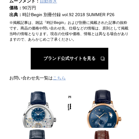
ムーブメント：
自動巻き
価格：
90万円
出典：
時計Begin 別冊付録 vol.92 2018 SUMMER P26
※掲載記事は、雑誌『時計Begin』および別冊に掲載された記事の抜粋
です。商品の価格や問い合わせ先、仕様などの情報は、原則として掲載
当時の情報となります。現在の仕様や価格、情報とは異なる場合があり
ますので、あらかじめご了承ください。
ブランド公式サイトを見る
お問い合わせ先一覧は
こちら
PICKUP PRODUCT
関連時計
最終進化形のトゥールビヨン
RG×ブルーで華やかさを増す
GLASHÜTTE ORIGINAL
GLASHÜTTE ORIGINAL
セネタ・クロノメーター・トゥ
パノマティック ルナ