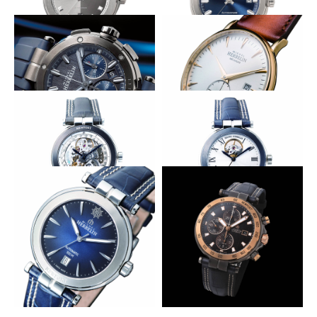
南仏のリゾートへ誘う
レギュラーモデルも新装
HERBELIN
HERBELIN
ケイプ カマラ
ニューポート オートマティッ
ク
フランスらしいお洒落な2トーン
フランスらしいエレガンス
HERBELIN
HERBELIN
ニューポート クロノグラフ 30
インスピレーション 1947
周年記念モデル
グレーで縁取ったスケルトン
テンプの動きを文字盤に
HERBELIN
HERBELIN
ニューポートヨットクラブ ス
ニューポートヨットクラブ オ
ケルトン
ープンハート
舷窓モチーフに似合う青
豪華でシックな巧みなカラーリング
HERBELIN
HERBELIN
ニューポートヨットクラブ オ
ニューポート ヨットクラブ ク
ートマティック
ロノ オートマティック