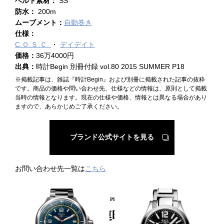
ベルト素材：
SS
防水：
200m
ムーブメント：
自動巻き
仕様：
C.Ｏ.Ｓ.Ｃ.
デイデイト
価格：
36万4000円
出典：
時計Begin 別冊付録 vol.80 2015 SUMMER P18
※掲載記事は、雑誌『時計Begin』および別冊に掲載された記事の抜粋
です。商品の価格や問い合わせ先、仕様などの情報は、原則として掲載
当時の情報となります。現在の仕様や価格、情報とは異なる場合があり
ますので、あらかじめご了承ください。
ブランド公式サイトを見る
お問い合わせ先一覧は
こちら
PICKUP PRODUCT
関連時計