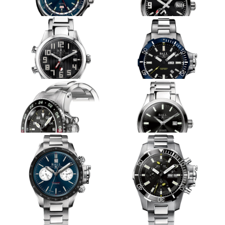
24都市の時間を操る
９０４L＋ミューメタル
BALL WATCH
BALL WATCH
エンジニア マスターII ダイバー
パイオニア パワーリザーブ
ワールドタイム
タフに世界を旅する
強力な磁気に耐え、高い水圧にも抗
う
BALL WATCH
BALL WATCH
エンジニアIII デュアルタイム
エンジニア ハイドロカーボン
サブマリン ウォーフェア
タフに海外を渡り歩くGMT
シンプルなタフを表現
BALL WATCH
BALL WATCH
エンジニア ハイドロカーボン
エンジニア M マーベライト
アエロ GMT Ⅱ
レースをタフにサポート
屈強な造りで深海へと挑む
BALL WATCH
BALL WATCH
エンジニア ハイドロカーボン
エンジニア ハイドロカーボン
レーサー クロノグラフ
サブマリン ウォーフェアー セ