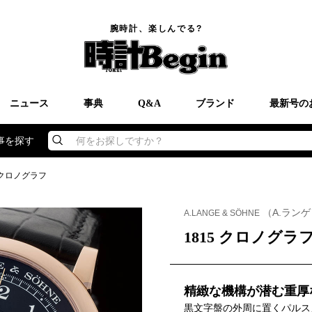
腕時計、楽しんでる?
ニュース
事典
Q&A
ブランド
最新号の
事を探す
何をお探しですか？
5 クロノグラフ
（A.ラン
A.LANGE & SÖHNE
1815 クロノグラ
精緻な機構が潜む重厚
黒文字盤の外周に置くパルス