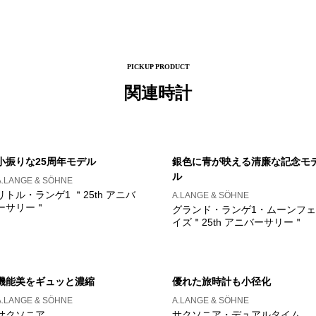
PICKUP PRODUCT
関連時計
小振りな25周年モデル
銀色に青が映える清廉な記念モ
ル
A.LANGE & SÖHNE
リトル・ランゲ1 ＂25th アニバ
A.LANGE & SÖHNE
ーサリー＂
グランド・ランゲ1・ムーンフェ
イズ＂25th アニバーサリー＂
機能美をギュッと濃縮
優れた旅時計も小径化
A.LANGE & SÖHNE
A.LANGE & SÖHNE
サクソニア
サクソニア・デュアルタイム