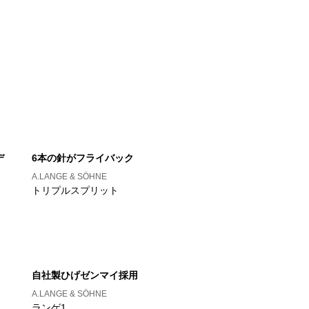
デ
6本の針がフライバック
A.LANGE & SÖHNE
トリプルスプリット
自社製ひげゼンマイ採用
A.LANGE & SÖHNE
ランゲ1