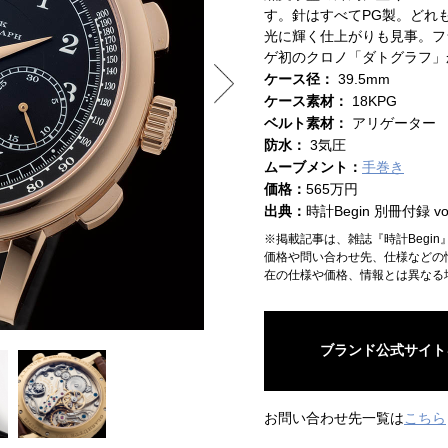
す。針はすべてPG製。どれ
光に輝く仕上がりも見事。フ
ゲ初のクロノ「ダトグラフ」
ケース径：
39.5mm
ケース素材：
18KPG
ベルト素材：
アリゲーター
防水：
3気圧
ムーブメント：
手巻き
価格：
565万円
出典：
時計Begin 別冊付録 vol
※掲載記事は、雑誌『時計Begi
価格や問い合わせ先、仕様などの
在の仕様や価格、情報とは異なる
ブランド公式サイト
お問い合わせ先一覧は
こちら