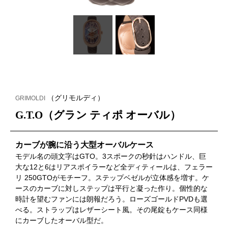
（グリモルディ）
GRIMOLDI
G.T.O（グラン ティポ オーバル）
カーブが腕に沿う大型オーバルケース
モデル名の頭文字はGTO。3スポークの秒針はハンドル、巨
大な12と6はリアスポイラーなど全ディティールは、フェラー
リ 250GTOがモチーフ。ステップベゼルが立体感を増す。ケ
ースのカーブに対しステップは平行と凝った作り。個性的な
時計を望むファンには朗報だろう。ローズゴールドPVDも選
べる。ストラップはレザーシート風。その尾錠もケース同様
にカーブしたオーバル型だ。