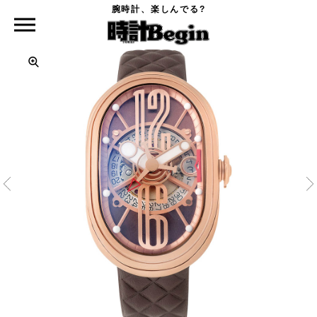
腕時計、楽しんでる?
時計Begin TOP
GRIMOLDI
G.T.O（グラン ティポ オーバル）