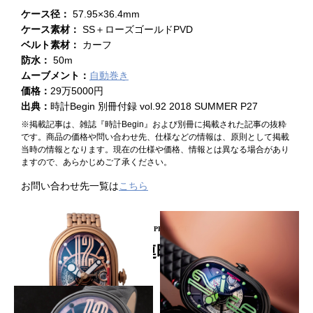
ケース径：
57.95×36.4mm
ケース素材：
SS＋ローズゴールドPVD
ベルト素材：
カーフ
防水：
50m
ムーブメント：
自動巻き
価格：
29万5000円
出典：
時計Begin 別冊付録 vol.92 2018 SUMMER P27
※掲載記事は、雑誌『時計Begin』および別冊に掲載された記事の抜粋
です。商品の価格や問い合わせ先、仕様などの情報は、原則として掲載
当時の情報となります。現在の仕様や価格、情報とは異なる場合があり
ますので、あらかじめご了承ください。
お問い合わせ先一覧は
こちら
PICKUP PRODUCT
関連時計
裏蓋にもイタリアン・カラーが
個性派オーバルを色でさらに遊ぶ
GRIMOLDI
GRIMOLDI