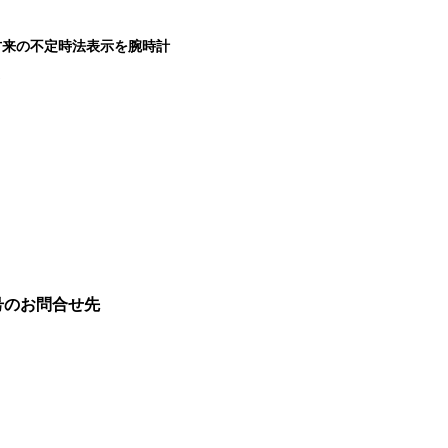
古来の不定時法表示を腕時計
。
号のお問合せ先