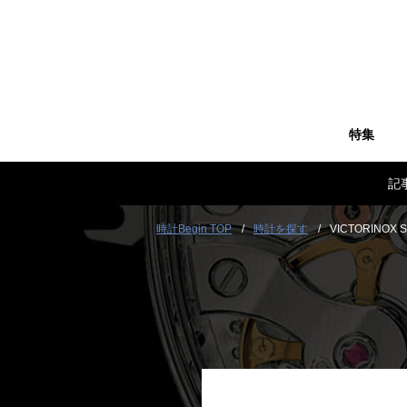
特集
記
時計Begin TOP
時計を探す
VICTORINOX 