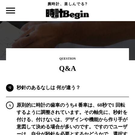
腕時計、楽しんでる?
時計Begin TOP
Q&A
秒針のあるなしは 何が違う？
QUESTION
Q&A
秒針のあるなしは 何が違う？
原則的に時計の歯車のうち4 番車は、60秒で1 回転
するように調整されています。その軸先に、秒針を
付ける、付けないは、デザインや機能から作り手が
意図して決める場合が多いのです。ですのでユーザ
ーは、自分が秒針を必要とするかどうかで、選択す