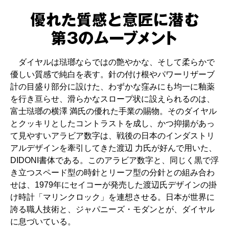
ダイヤルは琺瑯ならではの艶やかな、そして柔らかで
優しい質感で純白を表す。針の付け根やパワーリザーブ
計の目盛り部分に設けた、わずかな窪みにも均一に釉薬
を行き亘らせ、滑らかなスロープ状に設えられるのは、
富士琺瑯の横澤 満氏の優れた手業の賜物。そのダイヤル
とクッキリとしたコントラストを成し、かつ抑揚があっ
て見やすいアラビア数字は、戦後の日本のインダストリ
アルデザインを牽引してきた渡辺 力氏が好んで用いた、
DIDONI書体である。このアラビア数字と、同じく黒で浮
き立つスペード型の時針とリーフ型の分針との組み合わ
せは、1979年にセイコーが発売した渡辺氏デザインの掛
け時計「マリンクロック」を連想させる。日本が世界に
誇る職人技術と、ジャパニーズ・モダンとが、ダイヤル
に息づいている。