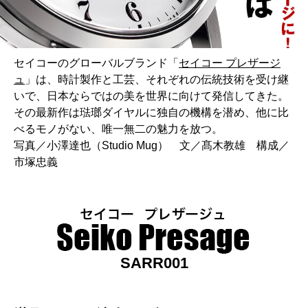
セイコーのグローバルブランド「
セイコー プレザージ
ュ
」は、時計製作と工芸、それぞれの伝統技術を受け継
いで、日本ならではの美を世界に向けて発信してきた。
その最新作は琺瑯ダイヤルに独自の機構を潜め、他に比
べるモノがない、唯一無二の魅力を放つ。
写真／小澤達也（Studio Mug） 文／髙木教雄 構成／
市塚忠義
SARR001