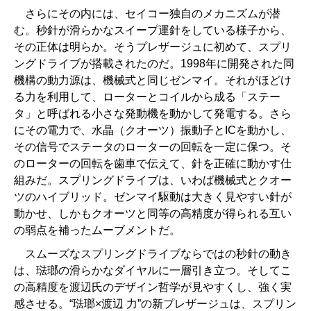
さらにその内には、セイコー独自のメカニズムが潜
む。秒針が滑らかなスイープ運針をしている様子から、
その正体は明らか。そうプレザージュに初めて、スプリ
ングドライブが搭載されたのだ。1998年に開発された同
機構の動力源は、機械式と同じゼンマイ。それがほどけ
る力を利用して、ローターとコイルから成る「ステー
タ」と呼ばれる小さな発動機を動かして発電する。さら
にその電力で、水晶（クオーツ）振動子とICを動かし、
その信号でステータのローターの回転を一定に保つ。そ
のローターの回転を歯車で伝えて、針を正確に動かす仕
組みだ。スプリングドライブは、いわば機械式とクオー
ツのハイブリッド。ゼンマイ駆動は大きく見やすい針が
動かせ、しかもクオーツと同等の高精度が得られる互い
の弱点を補ったムーブメントだ。
スムーズなスプリングドライブならではの秒針の動き
は、琺瑯の滑らかなダイヤルに一層引き立つ。そしてこ
の高精度を渡辺氏のデザイン哲学が見やすくし、強く実
感させる。“琺瑯×渡辺 力”の新プレザージュは、スプリン