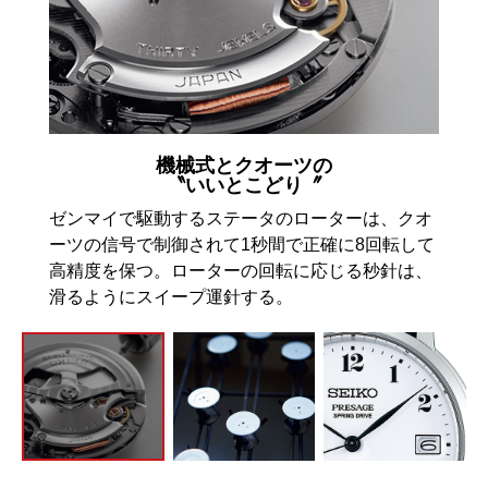
機械式とクオーツの
〝いいとこどり〞
い求
ゼンマイで駆動するステータのローターは、クオ
琺瑯
が好ん
ーツの信号で制御されて1秒間で正確に8回転して
使われ
つクリ
高精度を保つ。ローターの回転に応じる秒針は、
手作
滑るようにスイープ運針する。
るガ