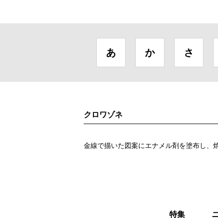
あ
か
さ
クロワゾネ
金線で描いた図案にエナメル剤を塗布し、
特集