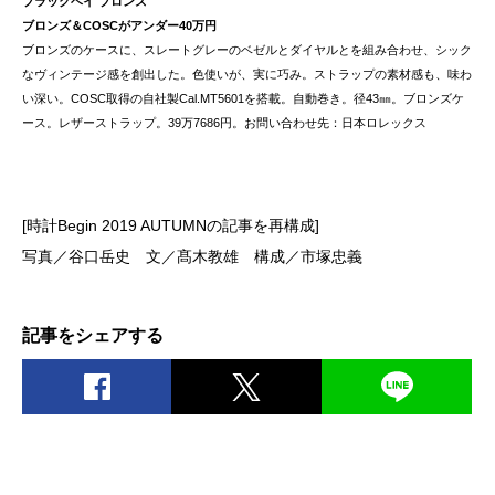
ブラックベイ ブロンズ
ブロンズ＆COSCがアンダー40万円
ブロンズのケースに、スレートグレーのベゼルとダイヤルとを組み合わせ、シック
なヴィンテージ感を創出した。色使いが、実に巧み。ストラップの素材感も、味わ
い深い。COSC取得の自社製Cal.MT5601を搭載。自動巻き。径43㎜。ブロンズケ
ース。レザーストラップ。39万7686円。お問い合わせ先：日本ロレックス
[時計Begin 2019 AUTUMNの記事を再構成]
写真／谷口岳史 文／髙木教雄 構成／市塚忠義
記事をシェアする