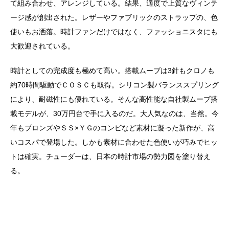
て組み合わせ、アレンジしている。結果、適度で上質なヴィンテ
ージ感が創出された。レザーやファブリックのストラップの、色
使いもお洒落。時計ファンだけではなく、ファッショニスタにも
大歓迎されている。
時計としての完成度も極めて高い。搭載ムーブは3針もクロノも
約70時間駆動でＣＯＳＣも取得。シリコン製バランススプリング
により、耐磁性にも優れている。そんな高性能な自社製ムーブ搭
載モデルが、30万円台で手に入るのだ。大人気なのは、当然。今
年もブロンズやＳＳ×ＹＧのコンビなど素材に凝った新作が、高
いコスパで登場した。しかも素材に合わせた色使いが巧みでヒッ
トは確実。チューダーは、日本の時計市場の勢力図を塗り替え
る。