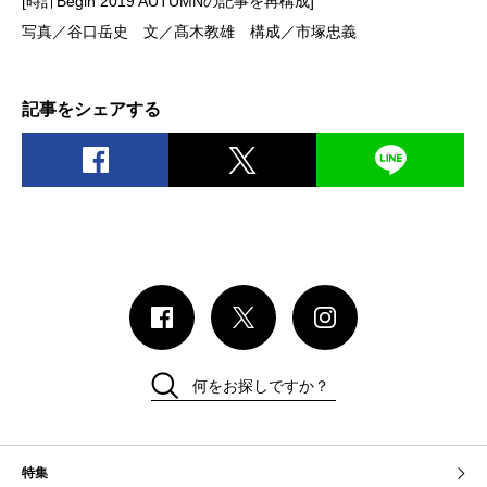
[時計Begin 2019 AUTUMNの記事を再構成]
写真／谷口岳史 文／髙木教雄 構成／市塚忠義
記事をシェアする
何をお探しですか？
特集