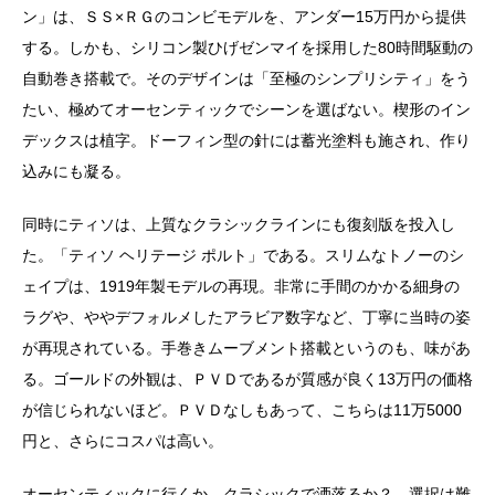
ン」は、ＳＳ×ＲＧのコンビモデルを、アンダー15万円から提供
する。しかも、シリコン製ひげゼンマイを採用した80時間駆動の
自動巻き搭載で。そのデザインは「至極のシンプリシティ」をう
たい、極めてオーセンティックでシーンを選ばない。楔形のイン
デックスは植字。ドーフィン型の針には蓄光塗料も施され、作り
込みにも凝る。
同時にティソは、上質なクラシックラインにも復刻版を投入し
た。「ティソ ヘリテージ ポルト」である。スリムなトノーのシ
ェイプは、1919年製モデルの再現。非常に手間のかかる細身の
ラグや、ややデフォルメしたアラビア数字など、丁寧に当時の姿
が再現されている。手巻きムーブメント搭載というのも、味があ
る。ゴールドの外観は、ＰＶＤであるが質感が良く13万円の価格
が信じられないほど。ＰＶＤなしもあって、こちらは11万5000
円と、さらにコスパは高い。
オーセンティックに行くか、クラシックで洒落るか？ 選択は難