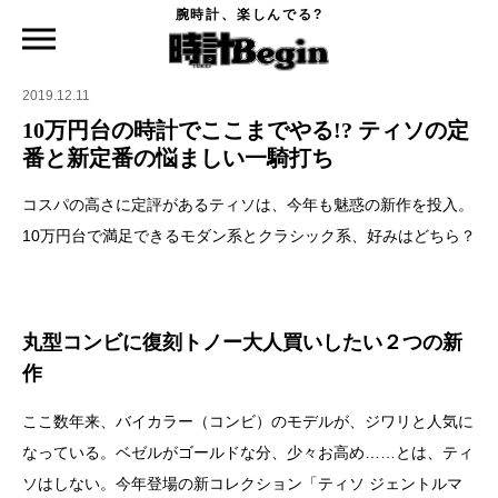
腕時計、楽しんでる?
時計Begin TOP
特集
10万円台の時計でここまでやる!? ティソの定番と新定番の悩ましい一騎打ち
2019.12.11
10万円台の時計でここまでやる!? ティソの定
番と新定番の悩ましい一騎打ち
コスパの高さに定評があるティソは、今年も魅惑の新作を投入。
10万円台で満足できるモダン系とクラシック系、好みはどちら？
丸型コンビに復刻トノー大人買いしたい２つの新
作
ここ数年来、バイカラー（コンビ）のモデルが、ジワリと人気に
なっている。ベゼルがゴールドな分、少々お高め……とは、ティ
ソはしない。今年登場の新コレクション「ティソ ジェントルマ