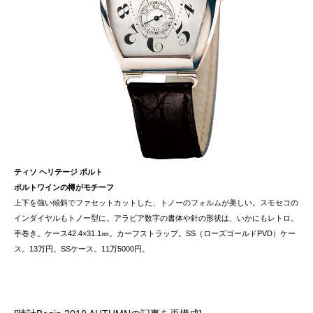
ティソ ヘリテージ ポルト
ポルトワインの樽がモチーフ
上下を強い傾斜でファセットカットした、トノーのフォルムが美しい。スモセコの
インダイヤルもトノー型に。アラビア数字の書体や針の形状は、いかにもレトロ。
手巻き。ケース42.4×31.1㎜。カーフストラップ。SS（ローズゴールドPVD）ケー
ス。13万円。SSケース。11万5000円。