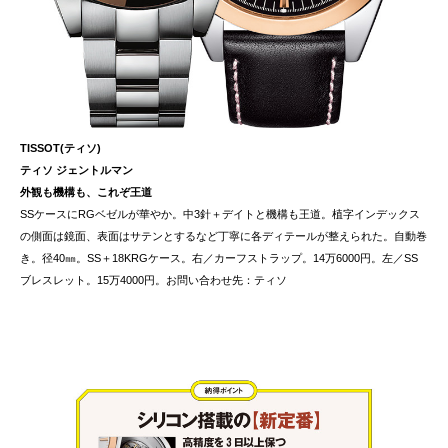
TISSOT(ティソ)
ティソ ジェントルマン
外観も機構も、これぞ王道
SSケースにRGベゼルが華やか。中3針＋デイトと機構も王道。植字インデックス
の側面は鏡面、表面はサテンとするなど丁寧に各ディテールが整えられた。自動巻
き。径40㎜。SS＋18KRGケース。右／カーフストラップ。14万6000円。左／SS
ブレスレット。15万4000円。お問い合わせ先：ティソ