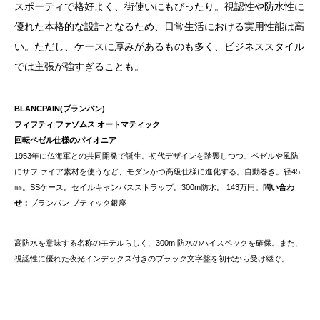
スポーティで格好よく、街使いにもぴったり。視認性や防水性に
優れた本格的な設計となるため、日常生活における実用性能は高
い。ただし、ケースに厚みがあるものも多く、ビジネススタイル
では主張が強すぎることも。
BLANCPAIN(ブランパン)
フィフティ ファゾムス オートマティック
回転ベゼル仕様のパイオニア
1953年に仏海軍との共同開発で誕生。初代デザインを踏襲しつつ、ベゼルや風防
にサフ ァイア素材を使うなど、モダンかつ高級仕様に進化する。自動巻き。径45
㎜。SSケース。セイルキャンバスストラップ。300m防水。 143万円。
問い合わ
せ：
ブランパン ブティック銀座
高防水を意味する名称のモデルらしく、300m 防水のハイスペックを確保。また、
視認性に優れた夜光インデックス付きのブラック文字盤を初代から受け継ぐ。