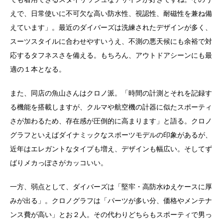
えで、日常使いに不可欠な高い防水性、視認性、耐磁性を兼ね備
えています」。最近のダイバーズは洗練されたデザインが多く、
スーツスタイルに合わせやすいうえ、不測の悪天候にも余裕で対
応するタフネスさを備える。もちろん、アウトドアシーンにも最
適の１本となる。
また、同店の魚山さんはクロノ派。「時間の計測とそれを記録す
る機能を搭載しますが、クルマや航空機の計器に似たスポーティ
さが加わるため、存在感が圧倒的に高まります」と語る。クロノ
グラフといえばダイナミックなスポーツモデルの印象があるが、
近年はエレガントなタイプも増え、デザインも幅広い。そしてず
ばりメカっぽさがカッコいい。
一方、弱点として、ダイバーズは「堅牢・高防水ゆえケースに厚
みが出る」。クロノグラフは「パーツが多い分、価格やメンテナ
ンス費が高い」とお２人。その代わりどちらもスポーティで男っ