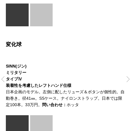
変化球
SINN(ジン)
LO
ミリタリー
レ
タイプⅣ
ダ
装着性を考慮したレフトハンド仕様
イ
す
日本企画のモデル。左側に配したリューズ＆ボタンが個性的。自
1
圧
動巻き。径41㎜。SSケース。ナイロンストラップ。日本では限
る
定100本。33万円。
問い合わせ：
ホッタ
防