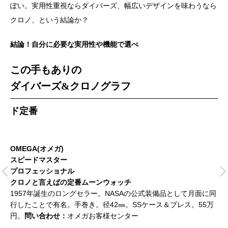
ぽい。実用性重視ならダイバーズ、幅広いデザインを味わうなら
クロノ、という結論か？
結論！自分に必要な実用性や機能で選べ
この手もありの
ダイバーズ&クロノグラフ
ド定番
OMEGA(オメガ)
SE
スピードマスター
プ
プロフェッショナル
SB
クロノと言えばの定番ムーンウォッチ
プ
ゼル
1957年誕生のロングセラー。NASAの公式装備品として月面に同
3
問
行したことで有名。手巻き。径42㎜。SSケース＆ブレス。55万
を
円。
問い合わせ：
オメガお客様センター
い