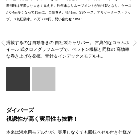
着用時は実際より大きく見える。昨年末よりムーブメントが自社製となり、ケース
が0.4㎜厚くなって13㎜に。自動巻き。径41㎜。SSケース。アリゲーターストラッ
プ。 3 気圧防水。79万5000円。
問い合わせ：
IWC
搭載するのは自動巻きの 自社製キャリバー。 古典的なコラムホ
イール 式クロノグラフムーブで、ペラトン機構と同様の 高効率
な巻き上げを発揮。青針＆インデックスモデルも。
ダイバーズ
視認性が高く実用性も抜群！
本来は潜水用モデルだが、実用しなくても回転ベゼル付き仕様が