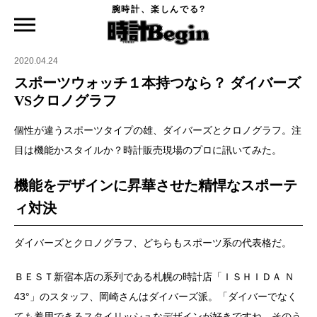
腕時計、楽しんでる?
時計Begin TOP
特集
スポーツウォッチ１本持つなら？ ダイバーズVSクロノグラフ
2020.04.24
スポーツウォッチ１本持つなら？ ダイバーズ
VSクロノグラフ
個性が違うスポーツタイプの雄、ダイバーズとクロノグラフ。注
目は機能かスタイルか？時計販売現場のプロに訊いてみた。
機能をデザインに昇華させた精悍なスポーテ
ィ対決
ダイバーズとクロノグラフ、どちらもスポーツ系の代表格だ。
ＢＥＳＴ新宿本店の系列である札幌の時計店「ＩＳＨＩＤＡ Ｎ
43°」のスタッフ、岡崎さんはダイバーズ派。「ダイバーでなく
ても着用できるスタイリッシュなデザインが好きですね。そのう