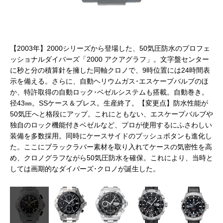
【
ュ
【2003年】2000シリーズから登場した、50気圧防水のプロフェ
ン
フ
ッショナルダイバーズ「2000 アクアグラフ」。文字盤センター
上
ロ
に秒と分の積算針を擁した同軸クロノで、9時位置には24時間表
重
セラ
示を備える。さらに、自動ヘリウムガス･エスケープバルブのほ
ケ
区
か、特許取得の自動ロック･ベゼルシステムも搭載。自動巻き。
が
ブ
径43㎜。SSケース＆ブレス。生産終了。【変更点】防水性能が
ッ
ルに
50気圧へと格段にアップ。これにともない、エスケープバルブや
よ
と
独自のロック機能付きベゼルなど、プロが使用するにふさわしい
に一
装備を多数採用。同時にケースサイドのプッシュボタンも進化し
、
た。ここにブラックラバー素材を取り入れてケースの気密性を高
め、クロノグラフながら50気圧防水を確保。これにより、当時と
しては画期的なダイバーズ･クロノが誕生した。