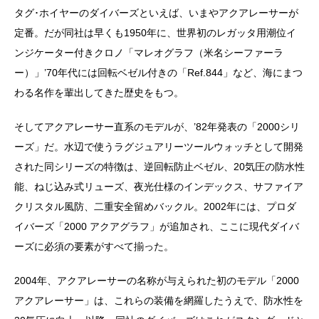
タグ･ホイヤーのダイバーズといえば、いまやアクアレーサーが
定番。だが同社は早くも1950年に、世界初のレガッタ用潮位イ
ンジケーター付きクロノ「マレオグラフ（米名シーファーラ
ー）」’70年代には回転ベゼル付きの「Ref.844」など、海にまつ
わる名作を輩出してきた歴史をもつ。
そしてアクアレーサー直系のモデルが、’82年発表の「2000シリ
ーズ」だ。水辺で使うラグジュアリーツールウォッチとして開発
された同シリーズの特徴は、逆回転防止ベゼル、20気圧の防水性
能、ねじ込み式リューズ、夜光仕様のインデックス、サファイア
クリスタル風防、二重安全留めバックル。2002年には、プロダ
イバーズ「2000 アクアグラフ」が追加され、ここに現代ダイバ
ーズに必須の要素がすべて揃った。
2004年、アクアレーサーの名称が与えられた初のモデル「2000
アクアレーサー」は、これらの装備を網羅したうえで、防水性を