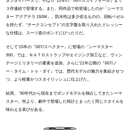
ダンダイバーズで、やはり ’12年の『007/スカイフォール』まで
３作連続で登場する。また、同作品で初登場したのが「シーマス
ター アクアテラ 150M」。防水性は多少劣るものの、回転ベゼル
を持たず、“チークコンセプト”の文字盤を取り入れたドレッシー
な仕様は、スーツ姿のボンドにぴったりだ。
そして’15年の『007/スペクター』に登場の「シーマスター
300」では、ＮＡＴＯストラップやエイジング加工など、ヴィン
テージミリタリーの要素を追加。さらに’21年公開の『007/ノ
ー・タイム・トゥ・ダイ』では、歴代モデルの魅力を集結させつ
つ、より軽量かつスタイリッシュに仕上げた。
結局、 ’90年代から現在までボンドモデルを独占してきたシーマ
スター。何より、劇中で登場した時計とまったく同じスタイルを
味わえる喜びがある。