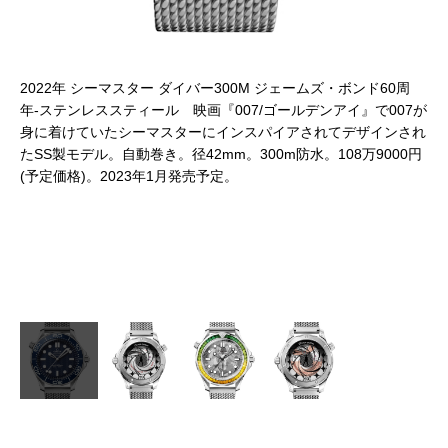
のシ
2022年 シーマスター ダイバー300M ジェームズ・ボンド60周
ケ
ック
年-ステンレススティール 映画『007/ゴールデンアイ』で007が
装
身に着けていたシーマスターにインスパイアされてデザインされ
映
たSS製モデル。自動巻き。径42mm。300m防水。108万9000円
現!
(予定価格)。2023年1月発売予定。