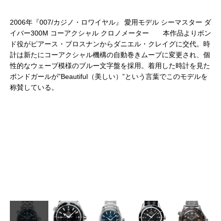
2006年『007/カジノ・ロワイヤル』 愛用モデル シーマスター ダ
イバー300M コーアクシャル クロノメーター 本作品よりボン
ド役がピアース・ブロスナンからダニエル・クレイグに交代。時
計は新たにコーアクシャル機構の自動巻きムーブに変更され、個
性的なウェーブ模様のブルー文字盤を採用。着用した時計を見た
ボンドガールが”Beautiful（美しい）”という言葉でこのモデルを
マス
称賛している。
開
。主
製の
2
レト
ト
26
3
0
ィ
ン
ス