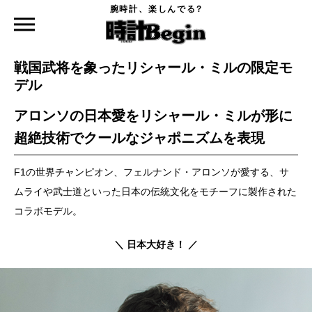
腕時計、楽しんでる?
時計Begin TOP
特集
戦国武将を象ったリシャール・ミルの限定モデル
2023.04.06
戦国武将を象ったリシャール・ミルの限定モ
デル
アロンソの日本愛をリシャール・ミルが形に
超絶技術でクールなジャポニズムを表現
F1の世界チャンピオン、フェルナンド・アロンソが愛する、サ
ムライや武士道といった日本の伝統文化をモチーフに製作された
コラボモデル。
＼ 日本大好き！ ／