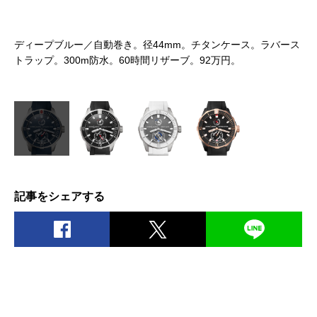
タン
ディープブルー／自動巻き。径44mm。チタンケース。ラバース
オ
世界
トラップ。300m防水。60時間リザーブ。92万円。
ト
記事をシェアする