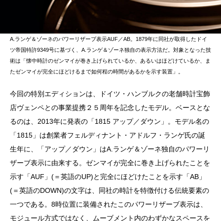
A.ランゲ＆ゾーネのパワーリザーブ表示AUF／AB。1879年に同社が取得したドイ
ツ帝国特許9349号に基づく、A.ランゲ＆ゾーネ独自の表示方法だ。対象となった技
術は「懐中時計のゼンマイが巻き上げられているか、あるいはほどけているか、ま
たゼンマイが完全にほどけるまで如何程の時間があるかを示す装置」。
今回の特別エディションは、ドイツ・ハンブルクの老舗時計宝飾
店ヴェンペとの事業提携２５周年を記念したモデル。ベースとな
るのは、2013年に発表の「1815 アップ／ダウン」。モデル名の
「1815」は創業者フェルディナント・アドルフ・ランゲ氏の誕
生年に、「アップ／ダウン」はA.ランゲ＆ゾーネ独自のパワーリ
ザーブ表示に由来する。ゼンマイが完全に巻き上げられたことを
示す「AUF」(＝英語のUP)と完全にほどけたことを示す「AB」
(＝英語のDOWN)の文字は、同社の時計を特徴付ける伝統要素の
一つである。8時位置に装備されたこのパワーリザーブ表示は、
モジュール方式ではなく、ムーブメント内のわずかなスペースを