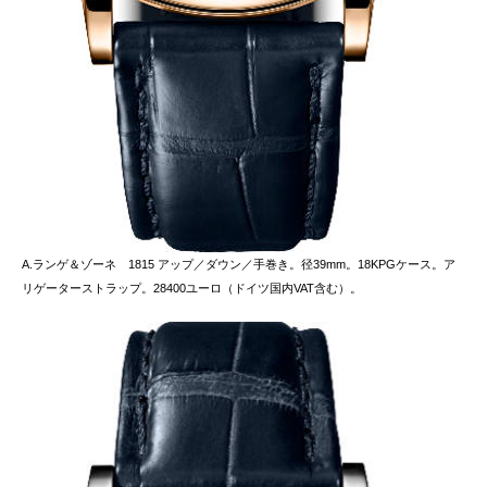
A.ランゲ＆ゾーネ 1815 アップ／ダウン／手巻き。径39mm。18KPGケース。ア
リゲーターストラップ。28400ユーロ（ドイツ国内VAT含む）。