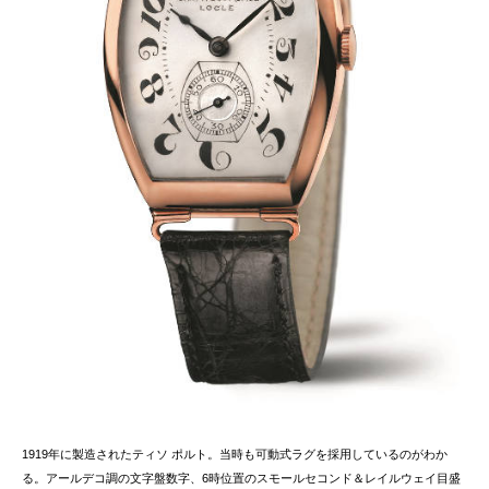
1919年に製造されたティソ ポルト。当時も可動式ラグを採用しているのがわか
る。アールデコ調の文字盤数字、6時位置のスモールセコンド＆レイルウェイ目盛