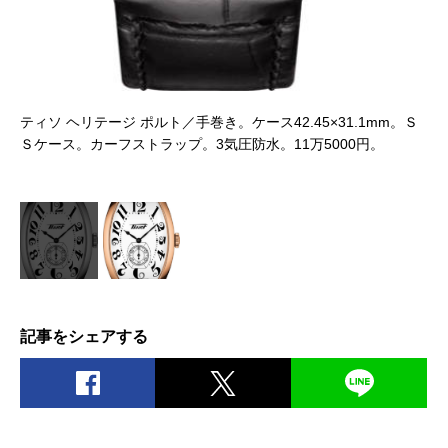
Ｓ
ティソ ヘリテージ ポルト／手巻き。ケース42.45×31.1mm。Ｓ
テ
防
Ｓケース。カーフストラップ。3気圧防水。11万5000円。
Ｓ
水
記事をシェアする