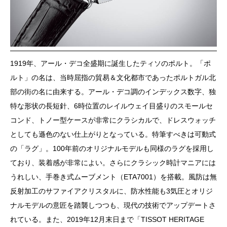
1919年、アール・デコ全盛期に誕生したティソのポルト。「ポ
ルト」の名は、当時屈指の貿易＆文化都市であったポルトガル北
部の街の名に由来する。アール・デコ調のインデックス数字、独
特な形状の長短針、6時位置のレイルウェイ目盛りのスモールセ
コンド、トノー型ケースが非常にクラシカルで、ドレスウォッチ
としても遜色のない仕上がりとなっている。特筆すべきは可動式
の「ラグ」。100年前のオリジナルモデルも同様のラグを採用し
ており、装着感が非常によい。さらにクラシック時計マニアには
うれしい、手巻き式ムーブメント（ETA7001）を搭載。風防は無
反射加工のサファイアクリスタルに、防水性能も3気圧とオリジ
ナルモデルの意匠を踏襲しつつも、現代の技術でアップデートさ
れている。また、2019年12月末日まで「TISSOT HERITAGE