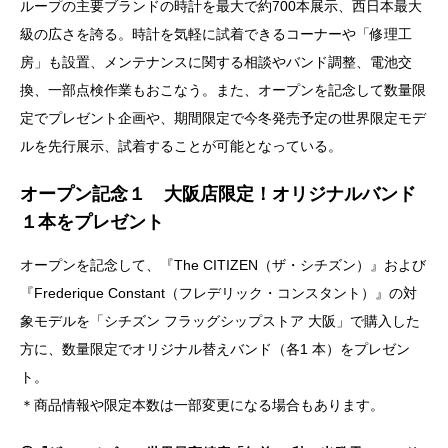
ループの主要ブランドの時計を最大で約700本展示、西日本最大
級の広さを誇る。時計を気軽に試着できるコーナーや「修理工
房」も設置、メンテナンスに関する相談やバンド調整、電池交
換、一部点検作業もおこなう。また、オープンを記念して数量限
定でプレゼント企画や、期間限定で今冬発売予定の世界限定モデ
ルを先行展示、試着することが可能となっている。
オープン記念１ 大阪店限定！オリジナルバンド
１本をプレゼント
オープンを記念して、『The CITIZEN（ザ・シチズン）』および
『Frederique Constant（フレデリック・コンスタント）』の対
象モデルを「シチズン フラッグシップストア ⼤阪」で購⼊した
⽅に、数量限定でオリジナル替えバンド（各1 本）をプレゼン
ト。
＊商品情報や限定本数は⼀部変更になる場合もあります。