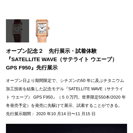
替
オープン記念２ 先行展示・試着体験
『SATELLITE WAVE（サテライト ウエーブ）
GPS F950』先⾏展⽰
オープン⽇より期間限定で、シチズンの50 年に及ぶチタニウム
加⼯技術を結集した記念モデル『SATELLITE WAVE（サテライ
ト ウエーブ） GPS F950』（５０万円。世界限定550本/2020 年
冬発売予定）を発売に先駆けて展⽰、試着することができる。
先⾏展⽰期間： 2020 年10 ⽉14 ⽇〜11 ⽉15 ⽇