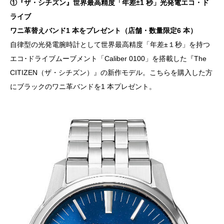
①『ザ・シチズン』世界最⾼精度「年差±1 秒」光発電エコ・ド
ライブ
ワニ⾰替えバンド1 本をプレゼント（店舗・数量限定6 本）
⾃律型の光発電腕時計として世界最⾼精度「年差±１秒」を持つ
エコ･ドライブムーブメント「Caliber 0100」を搭載した『The
CITIZEN（ザ・シチズン）』の新作モデル。こちらを購入した方
にブラックのワニ⾰バンドを1 本プレゼント。