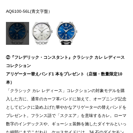
AQ6100-56L(⻘文字盤）
A
②『フレデリック・コンスタント』クラシック カレ レディース
コレクション
アリゲーター替えバンド1 本をプレゼント（店舗・数量限定10
本）
「クラシック カレ レディース」コレクションの対象モデルを購
⼊した⽅に、通常のカーフ⾰バンドに加えて、オープニング記念
としてピンクに染め上げた華やかなアリゲーターの替えバンドを
プレゼント。フランス語で「スクエア」を意味するカレ。ローマ
数字のインデックスや、ギョーシェ装飾を施したダイヤルといっ
た細部にまでこだわり、ケースサイドには、34 ⽯のダイヤモン