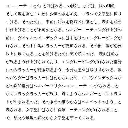
ョン コーティング」と呼ばれるこの技法。まずは、銀の細粒、
そして塩を含む白い粉に少量の水を加え、ブラシで文字盤に擦り
つける。そのために、事前に汚れを徹底的に落とし、表面を粗め
に仕上げることが不可欠となる。シルバーコーティング仕上げの
前に、ダイヤルのインデックスには手彫りのエングレービングが
施され、その中に黒いラッカーが充填される。その後、銀が必要
以上に厚くなることを避けるために窯で焼くのだ。 表面は粗さ
が残るよう仕上げられており、エングレービングが施された部分
にのみラッカーが行き渡るよう、余分な塗料は取り除かれる。銀
のパウダーはラッカーには付かないため、ロゴやインデックスな
どの刻印部分はシルバーフリクション コーティングされること
なくブラックラッカーが残り、輝くようなシルバーとコントラス
トが生まれるのだ。そのきめの細やかさはベルベットのよう、と
表される。文字盤にはさらに保護コーティングが施されること
で、酸化や環境の変化から文字盤を守ってくれる。