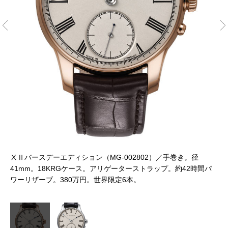
ⅩⅡバースデーエディション（MG-002802）／手巻き。径
Ⅹ
41mm。18KRGケース。アリゲーターストラップ。約42時間パ
ワー
4
ワーリザーブ。380万円。世界限定6本。
リ