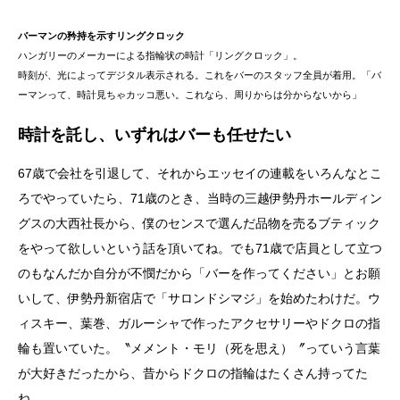
バーマンの矜持を示すリングクロック
ハンガリーのメーカーによる指輪状の時計「リングクロック」。
時刻が、光によってデジタル表示される。これをバーのスタッフ全員が着用。「バ
ーマンって、時計見ちゃカッコ悪い。これなら、周りからは分からないから」
時計を託し、いずれはバーも任せたい
67歳で会社を引退して、それからエッセイの連載をいろんなとこ
ろでやっていたら、71歳のとき、当時の三越伊勢丹ホールディン
グスの大西社長から、僕のセンスで選んだ品物を売るブティック
をやって欲しいという話を頂いてね。でも71歳で店員として立つ
のもなんだか自分が不憫だから「バーを作ってください」とお願
いして、伊勢丹新宿店で「サロンドシマジ」を始めたわけだ。ウ
ィスキー、葉巻、ガルーシャで作ったアクセサリーやドクロの指
輪も置いていた。〝メメント・モリ（死を思え）〞っていう言葉
が大好きだったから、昔からドクロの指輪はたくさん持ってた
ね。