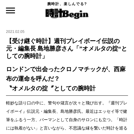
腕時計、楽しんでる?
時計Begin TOP
ニュース
【受け継ぐ時計】週刊プレイボーイ伝説の元・編集長 島地勝彦さん「”オメルタの
掟“としての腕時計」
2021.02.05
【受け継ぐ時計】週刊プレイボーイ伝説の
元・編集長 島地勝彦さん「”オメルタの掟“と
しての腕時計」
ロンドンで出会ったクロノマチックが、西麻
布の運命を呼んだ？
〝オメルタの掟〞としての腕時計
軽妙な語り口の中に、警句や箴言が次々と飛び出す。『週刊プレ
イボーイ』伝説元・編集長、島地勝彦氏。最近はエッセイ等で健
筆をふるう一方、バーマンとして自身のサロンにも立つ。「時計
には執着がない」と言いながら、不思議な縁を繋いだ時計を巡る