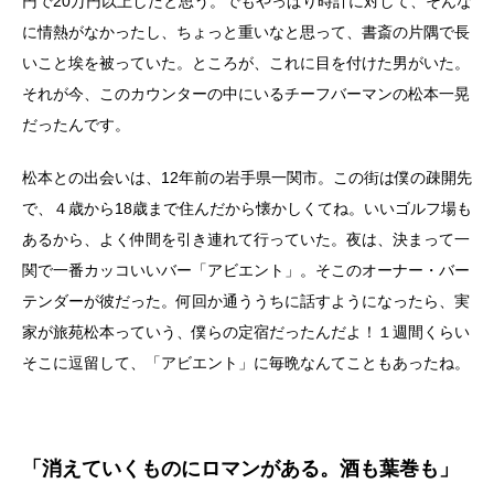
円で20万円以上したと思う。でもやっぱり時計に対して、そんな
に情熱がなかったし、ちょっと重いなと思って、書斎の片隅で長
いこと埃を被っていた。ところが、これに目を付けた男がいた。
それが今、このカウンターの中にいるチーフバーマンの松本一晃
だったんです。
松本との出会いは、12年前の岩手県一関市。この街は僕の疎開先
で、４歳から18歳まで住んだから懐かしくてね。いいゴルフ場も
あるから、よく仲間を引き連れて行っていた。夜は、決まって一
関で一番カッコいいバー「アビエント」。そこのオーナー・バー
テンダーが彼だった。何回か通ううちに話すようになったら、実
家が旅苑松本っていう、僕らの定宿だったんだよ！１週間くらい
そこに逗留して、「アビエント」に毎晩なんてこともあったね。
「消えていくものにロマンがある。酒も葉巻も」