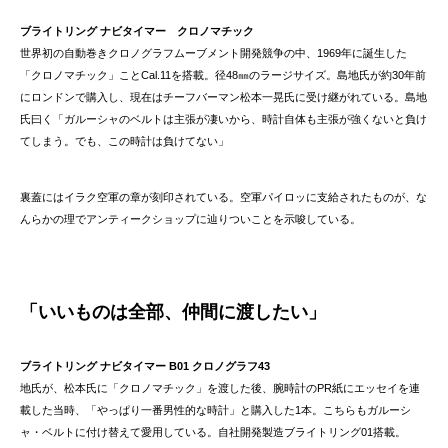
ブライトリング ナビタイマー クロノマチック
世界初の自動巻きクロノグラフムーブメント開発競争の中、1969年に誕生した
「クロノマチック」ことCal.11を搭載。径48㎜のラージサイズ。島地氏が約30年前
にロンドンで購入し、現在はチーフバーマン松本一晃氏に受け継がれている。島地
氏曰く「ガルーシャのベルトは主張が凄いから、時計自体も主張が強くないと負け
てしまう。でも、この時計は負けてない」
裏蓋にはイラク空軍の章が刻印されている。空軍パイロッに支給されたものが、な
んらかの理でアンティークショップに辿りついことを示唆している。
「いいものは全部、仲間に渡したい」
ブライトリング ナビタイマー B01 クロノグラフ43
地氏が、松本氏に「クロノマチック」を渡した後、腕時計のPR紙にエッセイを連
載した当時、「やっぱり一番男性的な時計」と購入した1本。こちらもガルーシ
ャ・ベルトに付け替えて愛用している。自社開発製造ブライトリング01搭載。