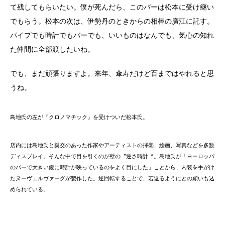
て残してもらいたい。僕が死んだら、このバーは松本に受け継い
でもらう。松本の次は、伊勢丹のときからの相棒の廣江に託す。
パイプでも時計でもバーでも、いいものはなんでも、気心の知れ
た仲間に全部渡したいね。
でも、まだ頑張りますよ。来年、傘寿だけど百まではやれると思
うね。
島地氏の左が『クロノマチック』を受けついだ松本氏。
店内には島地氏と親交のあった作家やアーティストの揮毫、絵画、写真などを多数
ディスプレイ。そんな中で目を引くのが壁の〝逆さ時計〞。島地氏が「ヨーロッパ
のバーで大きい鏡に時計が映っているのをよく目にした」ことから、内装を手がけ
たヌーヴェルヴァーグが製作した。逆回転することで、若返るようにとの願いも込
められている。