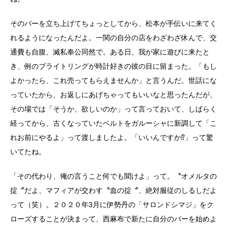
そのバーを立ち上げてちょっとしてから、松本が手伝いに来てく
れるようになったんだよ。一関の自分の店をわざわざ休んで、交
通費も自腹、滅私奉公同然で。ある日、我が家に遊びに来たと
き、例のブライトリングが時計好きの彼の目に留まった。「もし
よかったら、これ売ってもらえませんか」と言うんだ。世話にな
っていたから、お返しにあげちゃってもいいなと思ったんだが、
その場では「そうか、欲しいのか」って言っておいて、しばらく
経ってから、古くなっていたベルトをガルーシャに新調して「こ
れお前にやるよ」って渡しましたよ。「いいんですか⁉」って驚
いてたね。
「その代わり、俺の言うこと何でも聞けよ」って。〝オメルタの
掟〞だよ、マフィアが交わす〝血の掟〞、絶対服従のしるしだよ
って（笑）。２０２０年3月に伊勢丹の「サロンドシマジ」をク
ローズすることが決まって、西麻布で新たに自分のバーを始めよ