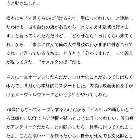
うと動き出した。
松本にも「４月くらいに開けるんで、手伝って欲しい」と連絡し
たわけよ。彼も自分の店があるから「とりあえず最初は行きま
す」と言ってくれたんだけど、「どうせなら１ヵ月くらい来てく
れ」から、「東京に住んで俺の人生最後のわがままに付き合って
くれ」と言っているうちに、とうとう「分かりました」って答え
が返ってきた。〝オメルタの掟〞だよ。
４月に一旦オープンしたんだが、コロナのことがあってしばらく
休んで、６月から本格的にスタートした。内装は映画美術を手が
けるヌーヴェルヴァーグという会社がやってくれた。
79歳にもなってオープンするわけだから「ピカピカの新しいとこ
ろは嫌だ、50年くらい時間が経ったように作って欲しい。僕自身
がアンティークだから」とお願いしたら、見事に作ってくれまし
たよ。こんな凄いハコを作ったから、自分が死んでも文化財とし