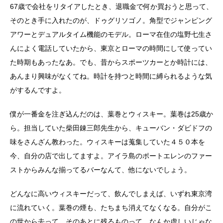
67歳で会社をリタイアしたとき、退職金で何か買おうと思って、
そのとき手に入れたのが、ドゥグリソゴノ。角型でジャンピング
アワーとデュアルタイム機能のモデル。ローマ在住の塩野七生さ
んによく電話していたから、東京とローマの時間にして使ってい
た時期もあったなあ。でも、昔からスポーツカーとか時計には、
あんまり興味がなくてね。時計を持つと時間に縛られるような気
がするんですよ。
僕が一番金を注ぎ込んだのは、葉巻とウィスキー。葉巻は25歳か
ら。担当していた柴田錬三郎先生から、キューバン・ダビドフの
味をさんざん教わった。ウィスキーは蒐集していた４５０本を
今、自分の店で出してますよ。アイラ島のポートエレンのファー
ストからみんな揃ってるバーなんて、他にないでしょう。
どんなに高いウィスキーだって、飲んでしまえば、いずれ東京湾
に流れていく。葉巻の煙も、たちまち消えてなくなる。自分がこ
の世から去って、そのあとに残るものって、なんか虚しいじゃな