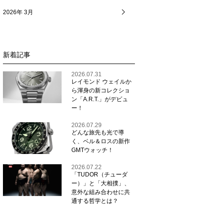
2026年 3月
新着記事
2026.07.31
レイモンド ウェイルか
ら渾身の新コレクショ
ン「A.R.T.」がデビュ
ー！
2026.07.29
どんな旅先も光で導
く、ベル＆ロスの新作
GMTウォッチ！
2026.07.22
「TUDOR（チューダ
ー）」と「大相撲」、
意外な組み合わせに共
通する哲学とは？