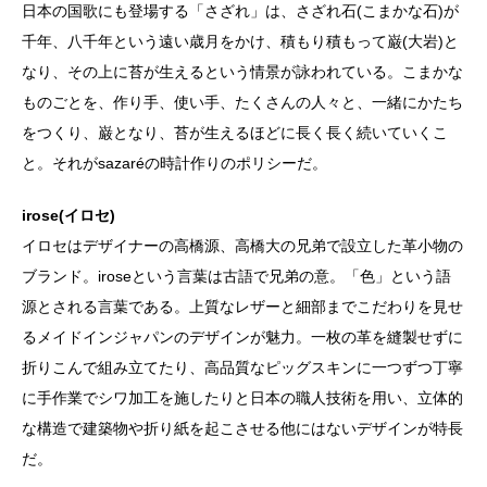
日本の国歌にも登場する「さざれ」は、さざれ石(こまかな石)が
千年、八千年という遠い歳月をかけ、積もり積もって巌(大岩)と
なり、その上に苔が生えるという情景が詠われている。こまかな
ものごとを、作り手、使い手、たくさんの人々と、一緒にかたち
をつくり、巌となり、苔が生えるほどに長く長く続いていくこ
と。それがsazaréの時計作りのポリシーだ。
irose(イロセ)
イロセはデザイナーの高橋源、高橋大の兄弟で設立した革小物の
ブランド。iroseという言葉は古語で兄弟の意。「色」という語
源とされる言葉である。上質なレザーと細部までこだわりを見せ
るメイドインジャパンのデザインが魅力。一枚の革を縫製せずに
折りこんで組み立てたり、高品質なピッグスキンに一つずつ丁寧
に手作業でシワ加工を施したりと日本の職人技術を用い、立体的
な構造で建築物や折り紙を起こさせる他にはないデザインが特長
だ。