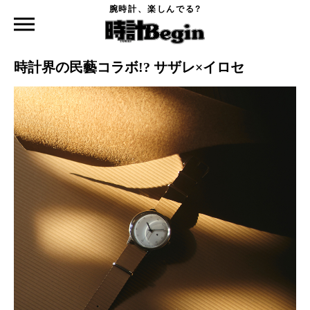
腕時計、楽しんでる?
時計Begin TOP
ニュース
時計界の民藝コラボ!? サザレ×イロセ
2022.07.23
時計界の民藝コラボ!? サザレ×イロセ