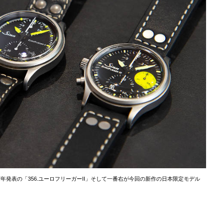
007年発表の「356.ユーロフリーガーII」そして一番右が今回の新作の日本限定モデル