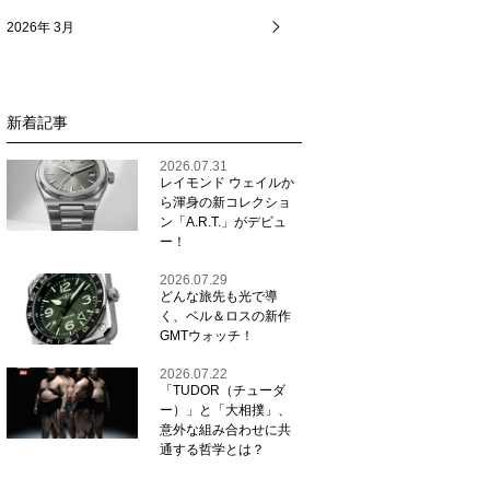
2026年 3月
新着記事
2026.07.31
レイモンド ウェイルか
ら渾身の新コレクショ
ン「A.R.T.」がデビュ
ー！
2026.07.29
どんな旅先も光で導
く、ベル＆ロスの新作
GMTウォッチ！
2026.07.22
「TUDOR（チューダ
ー）」と「大相撲」、
意外な組み合わせに共
通する哲学とは？