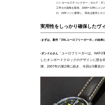
ジン セールスディレクター：ヨルグ・ダン
工学士の資格を取得。2009〜13年にジ
の、16年ジンに復帰し、現在は販売とロ
実用性をしっかり確保したヴ
-まずは、新作「356.ユーロフリーガーⅢ」の由
「ユーロフリーガーは、NAT
-ダンドルさん
したオンボードクロックのデザインに想を得
弾、2007年の第2弾に続き、今回が3番目