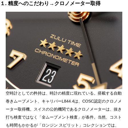
１. 精度へのこだわり→クロノメーター取得
空時計としての矜持は、時計の精度に現れている。搭載する自動
巻きムーブメント、キャリバーL844.4は、COSC認定のクロノメ
ーター取得機。スイスの公的機関であるクロノメーターは、抜き
打ち検査ではなく「全ムーブメント検査」が条件。当然、コスト
も時間もかかるが「ロンジン スピリット」コレクションでは、