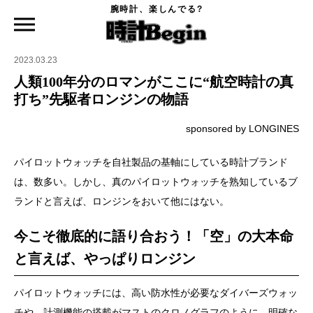
腕時計、楽しんでる?
時計Begin TOP
ニュース
人類100年分のロマンがここに“航空時計の真打ち”先駆者ロンジンの物語
2023.03.23
人類100年分のロマンがここに“航空時計の真
打ち”先駆者ロンジンの物語
sponsored by LONGINES
パイロットウォッチを自社製品の基軸にしている時計ブランド
は、数多い。しかし、真のパイロットウォッチを熟知しているブ
ランドと言えば、ロンジンをおいて他にはない。
今こそ徹底的に語り合おう！
「空」の大本命
と言えば、やっぱりロンジン
パイロットウォッチには、高い防水性が必要なダイバーズウォッ
チや、計測機能の搭載がマストのクロノグラフのように、明確な