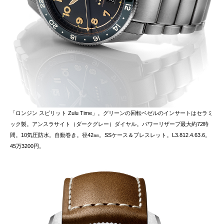
「ロンジン スピリット Zulu Time」。グリーンの回転ベゼルのインサートはセラミ
ック製。アンスラサイト（ダークグレー）ダイヤル。パワーリザーブ最大約72時
間。10気圧防水。自動巻き。径42㎜。SSケース＆ブレスレット。L3.812.4.63.6。
45万3200円。