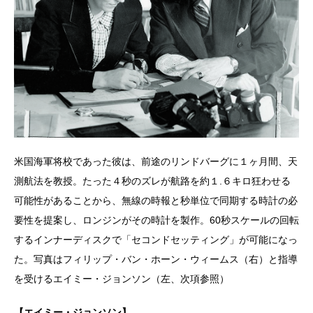
米国海軍将校であった彼は、前途のリンドバーグに１ヶ月間、天
測航法を教授。たった４秒のズレが航路を約１.６キロ狂わせる
可能性があることから、無線の時報と秒単位で同期する時計の必
要性を提案し、ロンジンがその時計を製作。60秒スケールの回転
するインナーディスクで「セコンドセッティング」が可能になっ
た。写真はフィリップ・バン・ホーン・ウィームス（右）と指導
を受けるエイミー・ジョンソン（左、次項参照）
【エイミー・ジョンソン】