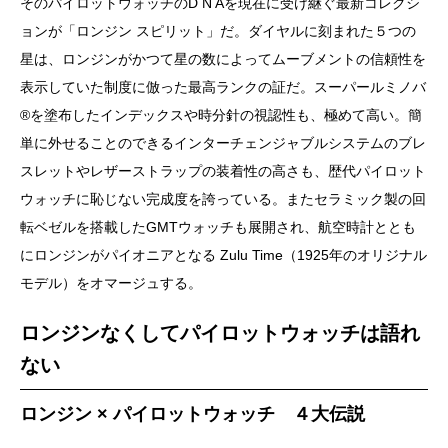
そのパイロットウォッチのD N Aを現在に受け継ぐ最新コレクシ
ョンが「ロンジン スピリット」だ。ダイヤルに刻まれた５つの
星は、ロンジンがかつて星の数によってムーブメントの信頼性を
表示していた制度に倣った最高ランクの証だ。スーパールミノバ
®︎を塗布したインデックスや時分針の視認性も、極めて高い。簡
単に外せることのできるインターチェンジャブルシステムのブレ
スレットやレザーストラップの装着性の高さも、歴代パイロット
ウォッチに恥じない完成度を誇っている。またセラミック製の回
転ベゼルを搭載したGMTウォッチも展開され、航空時計ととも
にロンジンがパイオニアとなる Zulu Time（1925年のオリジナル
モデル）をオマージュする。
ロンジンなくしてパイロットウォッチは語れ
ない
ロンジン × パイロットウォッチ ４大伝説