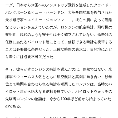
ーグ、日本から米国へのノンストップ飛行を達成したクライド・
パングボーン＆ヒュー・ハーンドン、大英帝国勲章を授与された
天才飛行家のエイミー・ジョンソン……。彼らの腕にあって過酷
なミッションを支えていたのが、ロンジンの航空時計。飛行機の
黎明期、現代のような安全性は全く確立されていない。命懸けの
任務にあたるパイロット達にとって、信頼できる時計を携帯する
ことは必要最低条件だった。正確な時間の表示は、目的地にたど
り着くには必要不可欠だった。
そう、彼らが皆ロンジンの時計を選んだのは、偶然ではない。米
海軍のウィームス大佐とともに航空航法と真剣に向き合い、秒単
位まで時間を合わせられる時計を考案したロンジンは、当時のパ
イロット達から絶大なる信頼を得ていた。パイロットウォッチの
先駆者ロンジンの物語は、今から100年ほど前から始まっていた
のである。