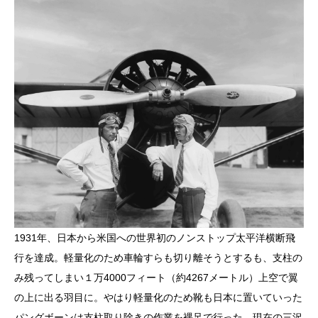
1931年、日本から米国への世界初のノンストップ太平洋横断飛
行を達成。軽量化のため車輪すらも切り離そうとするも、支柱の
み残ってしまい１万4000フィート（約4267メートル）上空で翼
の上に出る羽目に。やはり軽量化のため靴も日本に置いていった
パングボーンは支柱取り除きの作業を裸足で行った。現在の三沢