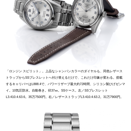
「ロンジン スピリット」。上品なシャンパンカラーのダイヤルも、同色レザース
トラップからSSブレスレットへ付け替えるだけで、これだけ印象が変わる。搭載
するキャリバーはL888.4で、パワーリザーブ最大約72時間、シリコン製ひげゼンマ
イ。10気圧防水。自動巻き。径37㎜。SSケース。左／SSブレスレット
L3.410.4.63.6。35万7500円。右／レザーストラップL3.410.4.63.2。31万7900円。