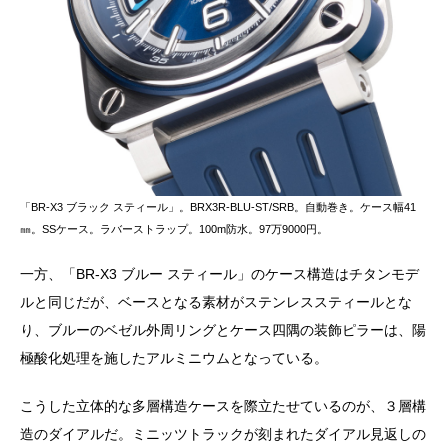
「BR-X3 ブラック スティール」。BRX3R-BLU-ST/SRB。自動巻き。ケース幅41
㎜。SSケース。ラバーストラップ。100m防水。97万9000円。
一方、「BR-X3 ブルー スティール」のケース構造はチタンモデ
ルと同じだが、ベースとなる素材がステンレススティールとな
り、ブルーのベゼル外周リングとケース四隅の装飾ピラーは、陽
極酸化処理を施したアルミニウムとなっている。
こうした立体的な多層構造ケースを際立たせているのが、３層構
造のダイアルだ。ミニッツトラックが刻まれたダイアル見返しの