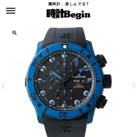
腕時計、楽しんでる?
時計Begin TOP
EDOX
クロノオフショア カーボン クロノグラフ オートマティック