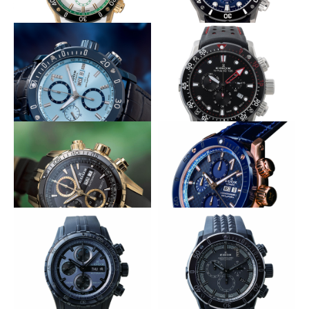
創業の地を色で表す
深海の色をダイヤルに
EDOX
EDOX
クロノオフショア１ クロノグ
クロノオフショア１ シャーク
ラフ バイアピーク シートゥー
マンIII クロノグラフ ウルトラ
スカイ リミテッドエディショ
マリン シートゥースカイ リミ
ン
テッドエディション
ダイヤルが湛える澄みきった空の色
北極圏での冒険をサポート
EDOX
EDOX
クロノオフショア１ クロノグ
クロノオフショア1 ノースポー
ラフ オートマチック ファーマ
ル42.195 リミテッドエディシ
メント シートゥースカイ リミ
ョン
テッドエディション
YG×ブラックの外装にカウントダウ
艶やかな色のコントラスト
ン機構を
EDOX
EDOX
クロノオフショア1 クロノグラ
グランドオーシャン クロノグ
フ オートマティック
ラフ オートマティック
シリーズ初の希少な限定モデル
黒に輝く男のジュエリー時計
EDOX
EDOX