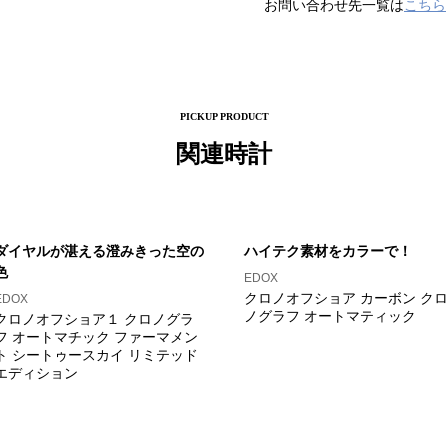
お問い合わせ先一覧は
こちら
PICKUP PRODUCT
関連時計
ダイヤルが湛える澄みきった空の
ハイテク素材をカラーで！
色
EDOX
クロノオフショア カーボン クロ
EDOX
ノグラフ オートマティック
クロノオフショア１ クロノグラ
フ オートマチック ファーマメン
ト シートゥースカイ リミテッド
エディション