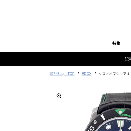
特集
記
時計Begin TOP
EDOX
クロノオフショア１ 