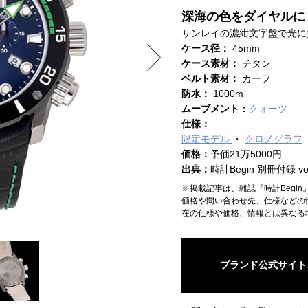
深海の色をダイヤルに
サンレイの濃紺文字盤で光に
ケース径：
45mm
ケース素材：
チタン
ベルト素材：
カーフ
防水：
1000m
ムーブメント：
クォーツ
仕様：
限定モデル
クロノグラフ
価格：
予価21万5000円
出典：
時計Begin 別冊付録 vol
※掲載記事は、雑誌『時計Begi
価格や問い合わせ先、仕様などの
在の仕様や価格、情報とは異なる
ブランド公式サイト