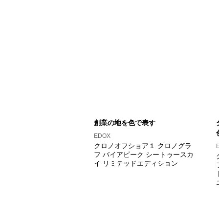
創業の地を色で表す
EDOX
クロノオフショア１ クロノグラ
フ バイアピーク シートゥースカ
イ リミテッドエディション