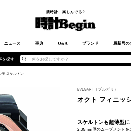
腕時計、楽しんでる?
ニュース
事典
Q&A
ブランド
最新号の
事を探す
何をお探しですか？
シモ スケルトン
（ブルガリ）
BVLGARI
オクト フィニッ
スケルトンも超薄型に
2.35mm厚のムーブメント