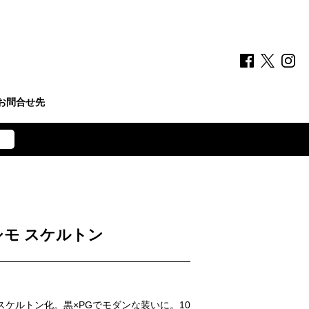
お問合せ先
シモ スケルトン
をスケルトン化。黒×PGでモダンな装いに。10