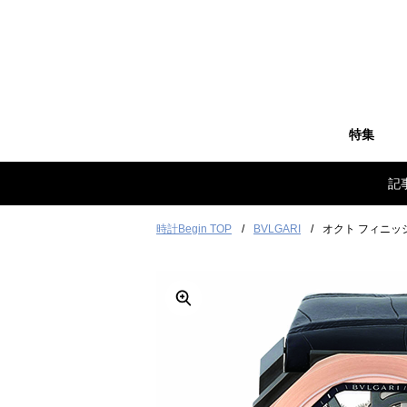
特集
記
時計Begin TOP
BVLGARI
オクト フィニッ