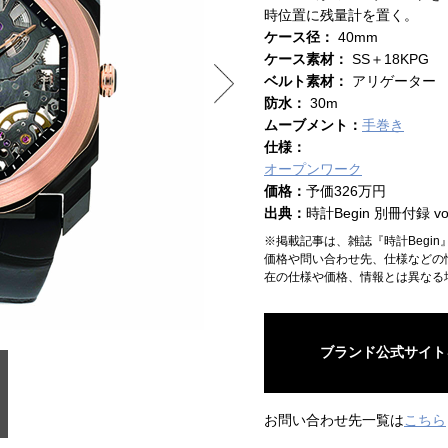
時位置に残量計を置く。
ケース径：
40mm
ケース素材：
SS＋18KPG
ベルト素材：
アリゲーター
防水：
30m
ムーブメント：
手巻き
仕様：
オープンワーク
価格：
予価326万円
出典：
時計Begin 別冊付録 vol
※掲載記事は、雑誌『時計Begi
価格や問い合わせ先、仕様などの
在の仕様や価格、情報とは異なる
ブランド公式サイト
お問い合わせ先一覧は
こちら