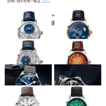
お問い合わせ先一覧は
こちら
PICKUP PRODUCT
関連時計
最終進化形のトゥールビヨン
RG×ブルーで華やかさを増す
GLASHÜTTE ORIGINAL
GLASHÜTTE ORIGINAL
セネタ・クロノメーター・トゥ
パノマティック ルナ
ールビヨン リミテッド・エデ
ィション
穴石と青ネジを花に見立てる
燃えるようなオレンジグラデ
GLASHÜTTE ORIGINAL
GLASHÜTTE ORIGINAL
パノインバース・リミテッド・
シックスティーズ・アニュアル
エディション
エディション
ドイツの工業規格DINおよびISO準拠
ドイツの工業規格DINおよびISO準拠
GLASHÜTTE ORIGINAL
GLASHÜTTE ORIGINAL
SeaQ パノラマデイト
SeaQ パノラマデイト