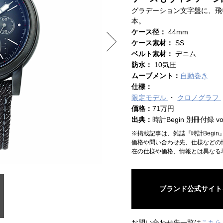
グラデーション文字盤に、飛
本。
ケース径：
44mm
ケース素材：
SS
ベルト素材：
デニム
防水：
10気圧
ムーブメント：
自動巻き
仕様：
限定モデル
クロノグラフ
価格：
71万円
出典：
時計Begin 別冊付録 vol
※掲載記事は、雑誌『時計Begi
価格や問い合わせ先、仕様などの
在の仕様や価格、情報とは異なる
ブランド公式サイト
お問い合わせ先一覧は
こちら