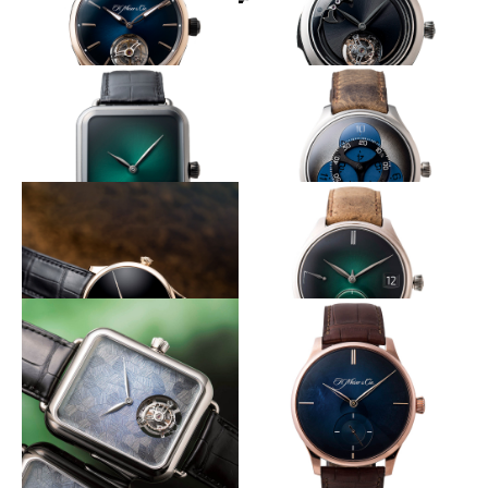
スポーティな外観に託す高精度機構
ダイヤルに露わにする時打ちの様子
H.MOSER&CIE.
H.MOSER&CIE.
パイオニア・トゥールビヨン
エンデバー・コンセプト ミニ
ッツリピーター トゥールビヨ
ン
中央からグリーンの輝きが広がる
暗闇で光を放つアワーディスク
H.MOSER&CIE.
H.MOSER&CIE.
スイス・アルプ・ウォッチ・コ
エンデバー・フライングアワー
ンセプト
ズ スーパールミノヴァ ブルー
漆黒の闇に浮かぶゴールドの針
モーザーを代表する機構とダイヤル
H.MOSER&CIE.
H.MOSER&CIE.
ベンチャー・コンセプト ベン
エンデバー・パーペチュアルカ
タブラック
レンダー ピュリティ
四角に仕立てた堂々たる複雑機構
RGと深いブルーのコーデがお洒落
H.MOSER&CIE.
H.MOSER&CIE.
スイス アルプ ウォッチ ミニッ
ベンチャー・スモールセコンド