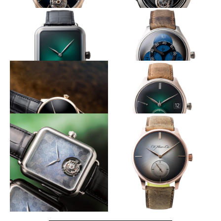
スポーティな外観に託す高精度機構
ダイヤルに露わにする時打ちの様子
H.MOSER&CIE.
H.MOSER&CIE.
パイオニア・トゥールビヨン
エンデバー・コンセプト ミニ
ッツリピーター トゥールビヨ
ン
中央からグリーンの輝きが広がる
暗闇で光を放つアワーディスク
H.MOSER&CIE.
H.MOSER&CIE.
スイス・アルプ・ウォッチ・コ
エンデバー・フライングアワー
ンセプト
ズ スーパールミノヴァ ブルー
漆黒の闇に浮かぶゴールドの針
モーザーを代表する機構とダイヤル
H.MOSER&CIE.
H.MOSER&CIE.
ベンチャー・コンセプト ベン
エンデバー・パーペチュアルカ
タブラック
レンダー ピュリティ
四角に仕立てた堂々たる複雑機構
グレーのグラデでシンプルシックに
H.MOSER&CIE.
H.MOSER&CIE.
スイス アルプ ウォッチ ミニッ
ベンチャー・スモールセコンド
ツリピーター
XL ピュリティ