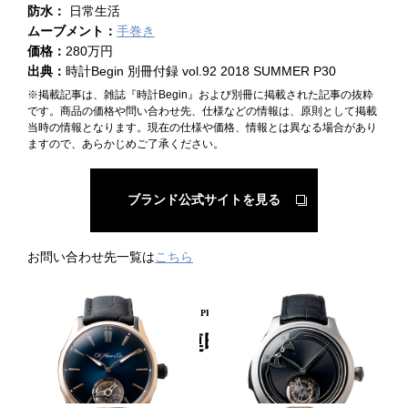
防水：
日常生活
ムーブメント：
手巻き
価格：
280万円
出典：
時計Begin 別冊付録 vol.92 2018 SUMMER P30
※掲載記事は、雑誌『時計Begin』および別冊に掲載された記事の抜粋
です。商品の価格や問い合わせ先、仕様などの情報は、原則として掲載
当時の情報となります。現在の仕様や価格、情報とは異なる場合があり
ますので、あらかじめご了承ください。
ブランド公式サイトを見る
お問い合わせ先一覧は
こちら
PICKUP PRODUCT
関連時計
スポーティな外観に託す高精度機構
ダイヤルに露わにする時打ちの様子