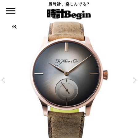
腕時計、楽しんでる?
時計Begin TOP
H.MOSER&CIE.
ベンチャー・スモールセコンド XL ピュリティ