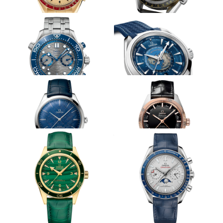
OMEGA
OMEGA
スピードマスター アポロ11号
スピードマスター アポロ11号
50周年記念 リミテッド エディ
50周年記念 リミテッド エディ
ション ムーンシャインゴール
ション
ド
波模様が彩るセラミック
ワールドタイマーついにレギュラー
化
OMEGA
OMEGA
シーマスター ダイバー300M ク
ロノグラフ
シーマスター アクアテラ GMT
ワールドタイマー
3日巻きへと機械も進化
バイカラーの実用的複雑機構
OMEGA
OMEGA
デ・ヴィル トレゾア
グローブマスター アニュアル
カレンダー
ニュアンス豊かな天然石ダイヤル
特別に豪華な合金で装う
OMEGA
OMEGA
シーマスター 300
スピードマスター ムーンフェ
イズ プラチナゴールド