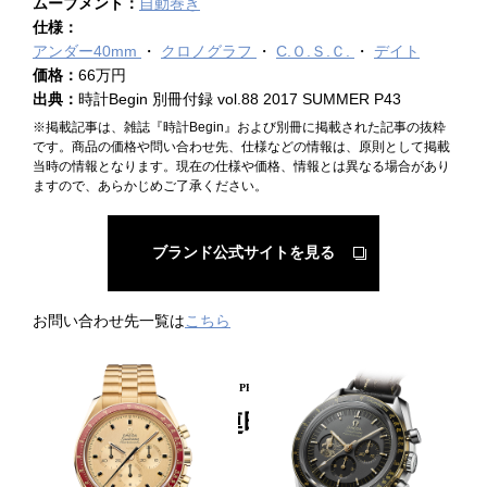
ムーブメント：
自動巻き
仕様：
アンダー40mm
クロノグラフ
C.Ｏ.Ｓ.Ｃ.
デイト
価格：
66万円
出典：
時計Begin 別冊付録 vol.88 2017 SUMMER P43
※掲載記事は、雑誌『時計Begin』および別冊に掲載された記事の抜粋
です。商品の価格や問い合わせ先、仕様などの情報は、原則として掲載
当時の情報となります。現在の仕様や価格、情報とは異なる場合があり
ますので、あらかじめご了承ください。
ブランド公式サイトを見る
お問い合わせ先一覧は
こちら
PICKUP PRODUCT
関連時計
50年前の姿を新合金で再現
歴史的瞬間を9時位置に留める