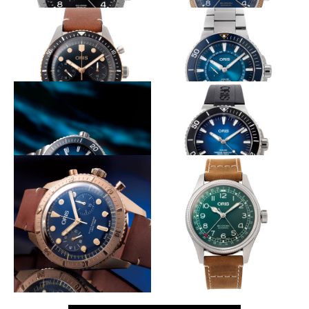
ストラップの長さが自在に
象徴的機構をブロンズが囲む
ORIS
ORIS
ビッグクラウン プロパイロッ
ビッグクラウン ポインターデ
ト GMT
イト
横顔にブロンズをチラ見せ
グレートバリアリーフ第３弾
ORIS
ORIS
ダイバーズ 65 クロノグラフ
アクイス グレートバリアリー
フ リミテッドエディション III
プラごみ問題への意識を啓蒙する
島の珊瑚の色を文字盤に
ORIS
ORIS
アクイス クリーンオーシャン
クリッパートン リミテッドエ
リミテッドエディション
ディション
伝説のダイバーへのオマージュ
モデル名に伝説の戦闘機の名を冠す
ORIS
ORIS
カール・ブラシア クロノグラ
ビッグ クラウン D.26 286 HB-
フ リミテッドエディション
RAG リミテッドエディション