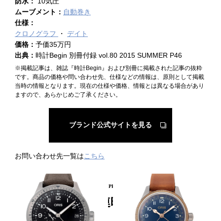
防水：
10気圧
ムーブメント：
自動巻き
仕様：
クロノグラフ
デイト
価格：
予価35万円
出典：
時計Begin 別冊付録 vol.80 2015 SUMMER P46
※掲載記事は、雑誌『時計Begin』および別冊に掲載された記事の抜粋
です。商品の価格や問い合わせ先、仕様などの情報は、原則として掲載
当時の情報となります。現在の仕様や価格、情報とは異なる場合があり
ますので、あらかじめご了承ください。
ブランド公式サイトを見る
お問い合わせ先一覧は
こちら
PICKUP PRODUCT
関連時計