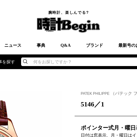
腕時計、楽しんでる?
ニュース
事典
Q&A
ブランド
最新号の
事を探す
何をお探しですか？
（パテック 
PATEK PHILIPPE
5146／1
ポインター式月・曜日
日付は窓表示、月・曜日はイ