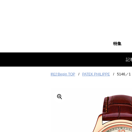
特集
記
時計Begin TOP
PATEK PHILIPPE
5146／1