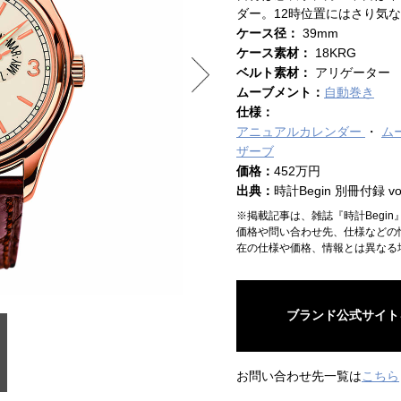
ダー。12時位置にはさり気
ケース径：
39mm
ケース素材：
18KRG
ベルト素材：
アリゲーター
ムーブメント：
自動巻き
仕様：
アニュアルカレンダー
ム
ザーブ
価格：
452万円
出典：
時計Begin 別冊付録 vol.
※掲載記事は、雑誌『時計Begi
価格や問い合わせ先、仕様などの
在の仕様や価格、情報とは異なる
ブランド公式サイト
お問い合わせ先一覧は
こちら