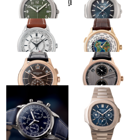
関連時計
プレシャスなミリタリー
グラデーションダイヤル
PATEK PHILIPPE
PATEK PHILIPPE
アクアノート Ref.5168
ノーチラス年次カレンダー
Ref.5726/1A
革新的自動巻きを初搭載
工芸美を湛える特別な１本
PATEK PHILIPPE
PATEK PHILIPPE
カラトラバ・ウィークリー・カ
ワールドタイム Ref.5231
レンダー Ref.5212A
シックな色香を放つ
得意の機構にレギュレーターを
PATEK PHILIPPE
PATEK PHILIPPE
年次カレンダー搭載 クロノグ
レギュレーター・年次カレンダ
ラフ Ref.5905
ー Ref.5235
ネイビーで醸し出す気品あるレトロ
メゾン最薄永久カレンダー
感
PATEK PHILIPPE
PATEK PHILIPPE
ノーチラス 永久カレンダー