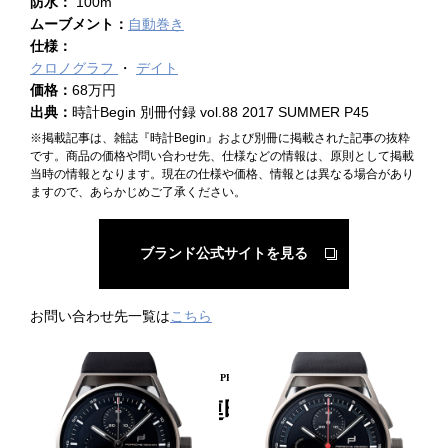
防水：
100m
ムーブメント：
自動巻き
仕様：
クロノグラフ
デイト
価格：
68万円
出典：
時計Begin 別冊付録 vol.88 2017 SUMMER P45
※掲載記事は、雑誌『時計Begin』および別冊に掲載された記事の抜粋
です。商品の価格や問い合わせ先、仕様などの情報は、原則として掲載
当時の情報となります。現在の仕様や価格、情報とは異なる場合があり
ますので、あらかじめご了承ください。
ブランド公式サイトを見る
お問い合わせ先一覧は
こちら
PICKUP PRODUCT
関連時計