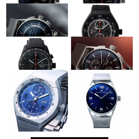
9時位置で回るディスク
7750搭載限定クロノ
PORSCHE DESIGN
PORSCHE DESIGN
1919 クロノタイマー フライバ
911 クロノグラフ タイムレス
ック
マシーン
COSCの精度で世界を旅する
ケース一体型クロノ
PORSCHE DESIGN
PORSCHE DESIGN
1919 グローブタイマー UTC
モノブロック アクチュエイタ
ー フライバック
精悍なフルブラック
ブラウンに映える高精度フライバッ
ク
PORSCHE DESIGN
PORSCHE DESIGN
クロノタイマー フライバック
1919 フライバック
一塊のごときクロノを造作
バウハウスのエスプリ
PORSCHE DESIGN
PORSCHE DESIGN
モノブロック アクチュエイタ
1919 デイトタイマー
ー