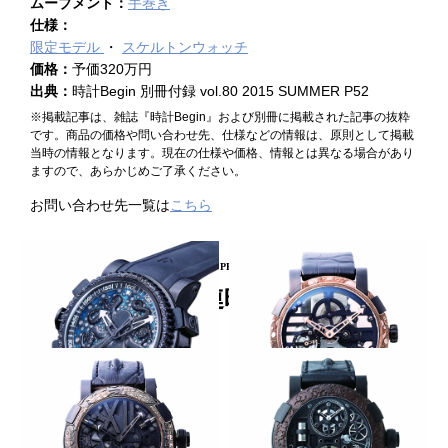
ムーブメント：
手巻き
仕様：
限定モデル
スケルトンウォッチ
価格：
予価320万円
出典：
時計Begin 別冊付録 vol.80 2015 SUMMER P52
※掲載記事は、雑誌『時計Begin』および別冊に掲載された記事の抜粋
です。商品の価格や問い合わせ先、仕様などの情報は、原則として掲載
当時の情報となります。現在の仕様や価格、情報とは異なる場合があり
ますので、あらかじめご了承ください。
お問い合わせ先一覧は
こちら
PICKUP PRODUCT
関連時計
タコを掲げたダイバーズ
工芸的なベゼルで個性を強調
ROMAIN JEROME
ROMAIN JEROME
オクトパス ルーメ
スカイラブ 48 レッドエングレ
ーブ