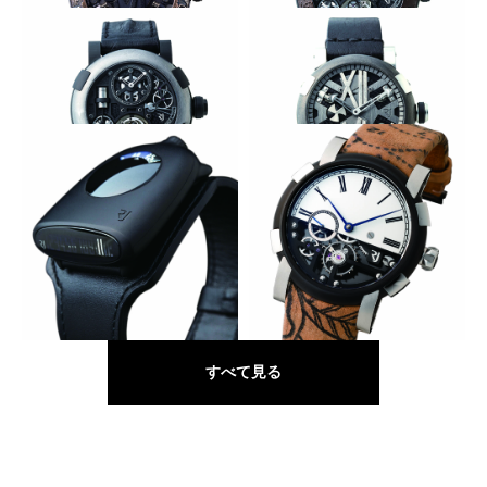
蒸気機関の世界観をベゼルに
タイタニックのDNA
ROMAIN JEROME
ROMAIN JEROME
スチームパンク ブラック オー
スチームパンク トゥールビヨ
ト エングレーブ
ン タイタニック
ピストン装備の複雑系
蒸気船を象る文字盤
ROMAIN JEROME
ROMAIN JEROME
スチームパンク トゥールビヨ
スチームパンク
ン ガンメタル
時計界の奇才とコラボ！
エナメルとタトゥーで時計を着飾る
ROMAIN JEROME
ROMAIN JEROME
サブクラフト スピードメタル
タトゥーDNA BY ゾイル
すべて見る